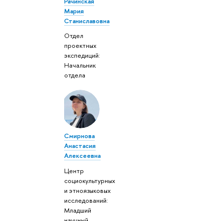
Рачинская
Мария
Станиславовна
Отдел
проектных
экспедиций:
Начальник
отдела
Смирнова
Анастасия
Алексеевна
Центр
социокультурных
и этноязыковых
исследований:
Младший
научный