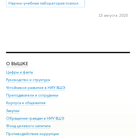
Научно-учебная лаборатория психологии социального неравенства
15 августа 2025
О ВЫШКЕ
ОБ
Цифры и факты
Ли
Руководство и структура
Дов
Устойчивое развитие в НИУ ВШЭ
Ол
Преподаватели и сотрудники
При
Корпуса и общежития
Вы
Закупки
При
Обращения граждан в НИУ ВШЭ
Ас
Фонд целевого капитала
До
Противодействие коррупции
Цен