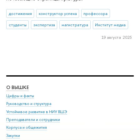
достижения
конструктор успеха
профессора
студенты
экспертиза
магистратура
Институт медиа
19 августа 2025
О ВЫШКЕ
ОБ
Цифры и факты
Ли
Руководство и структура
Дов
Устойчивое развитие в НИУ ВШЭ
Ол
Преподаватели и сотрудники
При
Корпуса и общежития
Вы
Закупки
При