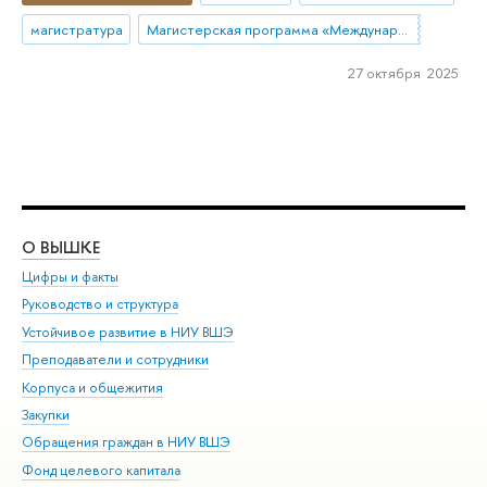
магистратура
Магистерская программа «Международная торговая политика»
27 октября 2025
О ВЫШКЕ
ОБ
Цифры и факты
Ли
Руководство и структура
Дов
Устойчивое развитие в НИУ ВШЭ
Ол
Преподаватели и сотрудники
При
Корпуса и общежития
Вы
Закупки
При
Обращения граждан в НИУ ВШЭ
Ас
Фонд целевого капитала
До