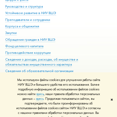
Руководство и структура
Дов
Устойчивое развитие в НИУ ВШЭ
Ол
Преподаватели и сотрудники
При
Корпуса и общежития
Вы
Закупки
При
Обращения граждан в НИУ ВШЭ
Ас
Фонд целевого капитала
До
Противодействие коррупции
Цен
Сведения о доходах, расходах, об имуществе и
Би
обязательствах имущественного характера
Об
Сведения об образовательной организации
Обр
Людям с ограниченными возможностями здоровья
Мы используем файлы cookies для улучшения работы сайта
Единая платежная страница
НИУ ВШЭ и большего удобства его использования. Более
подробную информацию об использовании файлов cookies
Работа в Вышке
можно найти
здесь
, наши правила обработки персональных
данных –
здесь
. Продолжая пользоваться сайтом, вы
✖
Редактору
подтверждаете, что были проинформированы об
© НИУ ВШЭ 1993–2026
Адреса и контакты
Условия использования
использовании файлов cookies сайтом НИУ ВШЭ и согласны
с нашими правилами обработки персональных данных. Вы
материалов
Политика конфиденциальности
Карта сайта