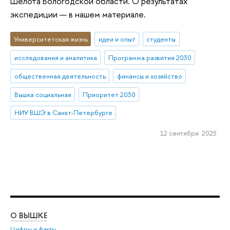
Шелота Вологодской области. О результатах
экспедиции — в нашем материале.
Университетская жизнь
идеи и опыт
студенты
исследования и аналитика
Программа развития 2030
общественная деятельность
финансы и хозяйство
Вышка социальная
Приоритет 2030
НИУ ВШЭ в Санкт-Петербурге
12 сентября 2025
О ВЫШКЕ
ОБ
Цифры и факты
Ли