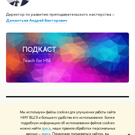
Директор по развитию преподавательского мастерства –
Дементьев Андрей Викторович
ПОДКАСТ
Teach for HSE
ПОЛЕЗНЫЕ ССЫЛКИ
Мы используем файлы cookies для улучшения работы сайта
Министерство науки и высшего образования РФ
НИУ ВШЭ и большего удобства его использования. Более
подробную информацию об использовании файлов cookies
Министерство просвещения РФ
можно найти
здесь
, наши правила обработки персональных
Массовые открытые онлайн-курсы
данных –
здесь
. Продолжая пользоваться сайтом, вы