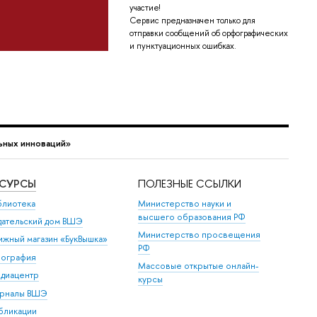
участие!
Сервис предназначен только для
отправки сообщений об орфографических
и пунктуационных ошибках.
ьных инноваций»
ЕСУРСЫ
ПОЛЕЗНЫЕ ССЫЛКИ
блиотека
Министерство науки и
высшего образования РФ
дательский дом ВШЭ
Министерство просвещения
ижный магазин «БукВышка»
РФ
пография
Массовые открытые онлайн-
диацентр
курсы
рналы ВШЭ
бликации