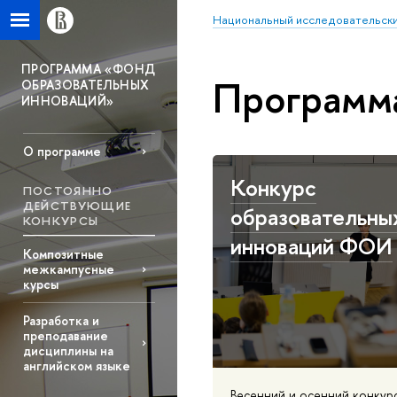
Национальный исследовательски
ПРОГРАММА «ФОНД
Программа
ОБРАЗОВАТЕЛЬНЫХ
ИННОВАЦИЙ»
О программе
Конкурс
ПОСТОЯННО
ДЕЙСТВУЮЩИЕ
образовательны
КОНКУРСЫ
инноваций ФОИ
Композитные
межкампусные
курсы
Разработка и
преподавание
дисциплины на
английском языке
Весенний и осенний конкур