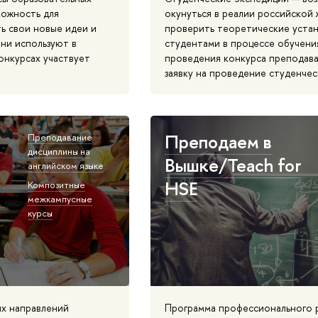
можность для
окунуться в реалии российской 
ь свои новые идеи и
проверить теоретические устан
ни используют в
студентами в процессе обучения
онкурсах участвует
проведения конкурса преподава
заявку на проведение студенчес
Преподаем в
Преподавание
дисциплины на
Вышке/Teach for
английском языке
HSE
Композитные
межкампусные
курсы
ых направлений
Программа профессионального р