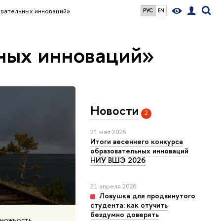
вательных инноваций»
РУС
EN
ных инноваций»
Новости
2
21 мая 2026
Итоги весеннего конкурса
образовательных инноваций
НИУ ВШЭ 2026
21 апреля 2026
Ловушка для продвинутого
студента: как отучить
бездумно доверять
зможность