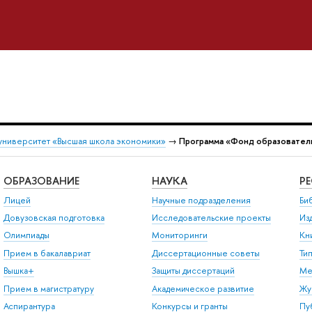
университет «Высшая школа экономики»
→
Программа «Фонд образовател
ОБРАЗОВАНИЕ
НАУКА
Р
Лицей
Научные подразделения
Би
Довузовская подготовка
Исследовательские проекты
Из
Олимпиады
Мониторинги
Кн
Прием в бакалавриат
Диссертационные советы
Ти
Вышка+
Защиты диссертаций
Ме
Прием в магистратуру
Академическое развитие
Жу
Аспирантура
Конкурсы и гранты
Пу