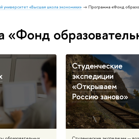
й университет «Высшая школа экономики»
Программа «Фонд образо
 «Фонд образователь
Студенческие
х
экспедиции
«Открываем
Россию заново»
сы образовательных
Студенческие экспедиции — во