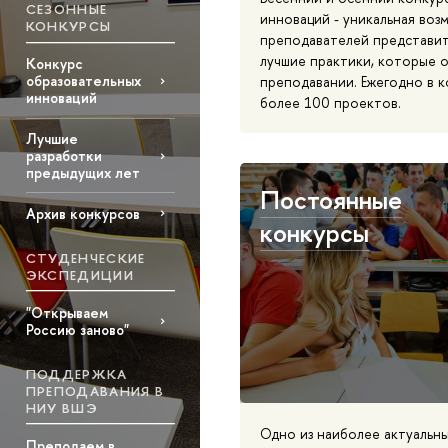
СЕЗОННЫЕ
инноваций - уникальная воз
КОНКУРСЫ
преподавателей представит
лучшие практики, которые о
Конкурс
образовательных
преподавании. Ежегодно в к
инноваций
более 100 проектов.
Лучшие
разработки
предыдущих лет
Постоянные
Архив конкурсов
конкурсы
СТУДЕНЧЕСКИЕ
ЭКСПЕДИЦИИ
"Открываем
Россию заново"
ПОДДЕРЖКА
ПРЕПОДАВАНИЯ В
НИУ ВШЭ
Одно из наиболее актуальн
Преподаем в