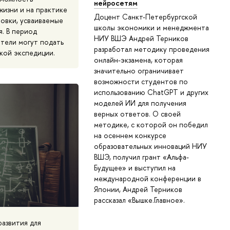
нейросетям
жизни и на практике
Доцент Санкт-Петербургской
овки, усваиваемые
школы экономики и менеджмента
. В период
НИУ ВШЭ Андрей Терников
тели могут подать
разработал методику проведения
кой экспедиции.
онлайн-экзамена, которая
значительно ограничивает
возможности студентов по
использованию ChatGPT и других
моделей ИИ для получения
верных ответов. О своей
методике, с которой он победил
на осеннем конкурсе
образовательных инноваций НИУ
ВШЭ, получил грант «Альфа-
Будущее» и выступил на
международной конференции в
Японии, Андрей Терников
рассказал «Вышке.Главное».
азвития для