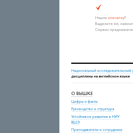
Нашли
опечатку
?
Выделите её, нажмит
Сервис предназначе
Национальный исследовательский 
дисциплины на английском языке
О ВЫШКЕ
Цифры и факты
Руководство и структура
Устойчивое развитие в НИУ
ВШЭ
Преподаватели и сотрудники