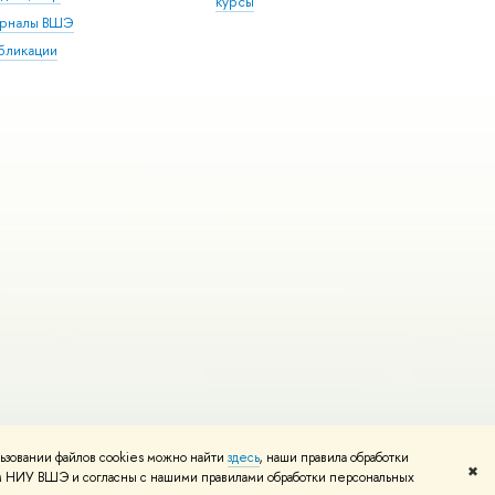
курсы
рналы ВШЭ
бликации
ьзовании файлов cookies можно найти
здесь
, наши правила обработки
и
Карта сайта
Редактору
✖
том НИУ ВШЭ и согласны с нашими правилами обработки персональных