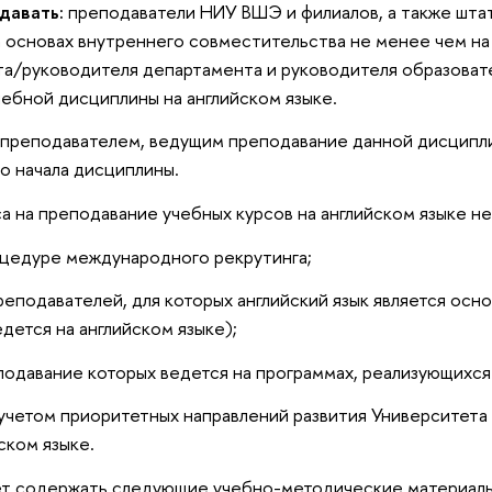
давать:
преподаватели НИУ ВШЭ и филиалов, а также шта
основах внутреннего совместительства не менее чем на 0
та/руководителя департамента и руководителя образоват
ебной дисциплины на английском языке.
 преподавателем, ведущим преподавание данной дисциплин
до начала дисциплины.
са на преподавание учебных курсов на английском языке н
оцедуре международного рекрутинга;
реподавателей, для которых английский язык является осн
дется на английском языке);
еподавание которых ведется на программах, реализующихся
учетом приоритетных направлений развития Университета
ском языке.
т содержать следующие учебно-методические материалы