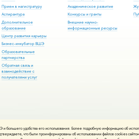
Прием в магистратуру
Академическое развитие
Жу
Аспирантура
Конкурсы и гранты
Пу
Дополнительное
Внешние научно-
образование
информационные ресурсы
Центр развития карьеры
Бизнес-инкубатор ВШЭ
Образовательные
партнерства
Обратная связь и
взаимодействие с
получателями услуг
 и большего удобства его использования. Более подробную информацию об испол
онтакты
Условия использования материалов
Политика конфиденциальност
подтверждаете, что были проинформированы об использовании файлов cookies сай
ботаны в
Школе дизайна НИУ ВШЭ