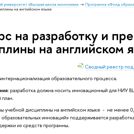
й университет «Высшая школа экономики»
Программа «Фонд образо
иплины на английском языке
рс на разработку и пр
плины на английском 
Сводный реестр под
: интернационализация образовательного процесса.
ния
:
разработка должна носить инновационный для НИУ В
 план.
 учебной дисциплины на английском языке - не менее 0,5 
 образовательных инноваций» поддерживается разработка
держки из средств программы.