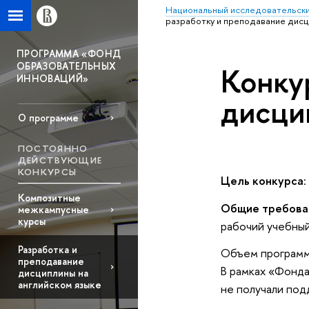
Национальный исследовательски
разработку и преподавание дисц
ПРОГРАММА «ФОНД
ОБРАЗОВАТЕЛЬНЫХ
Конку
ИННОВАЦИЙ»
дисци
О программе
ПОСТОЯННО
ДЕЙСТВУЮЩИЕ
КОНКУРСЫ
Цель конкурса
Композитные
Общие требова
межкампусные
курсы
рабочий учебный
Разработка и
Объем программы
преподавание
В рамках «Фонда
дисциплины на
английском языке
не получали под