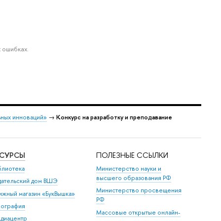
 ошибках.
ных инноваций»
→
Конкурс на разработку и преподавание
ЕСУРСЫ
ПОЛЕЗНЫЕ ССЫЛКИ
блиотека
Министерство науки и
высшего образования РФ
дательский дом ВШЭ
Министерство просвещения
ижный магазин «БукВышка»
РФ
пография
Массовые открытые онлайн-
диацентр