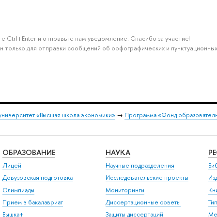
е Ctrl+Enter и отправьте нам уведомление. Спасибо за участие!
н только для отправки сообщений об орфографических и пунктуационных
университет «Высшая школа экономики»
→
Программа «Фонд образователь
ОБРАЗОВАНИЕ
НАУКА
Р
Лицей
Научные подразделения
Би
Довузовская подготовка
Исследовательские проекты
Из
Олимпиады
Мониторинги
Кн
Прием в бакалавриат
Диссертационные советы
Ти
Вышка+
Защиты диссертаций
Ме