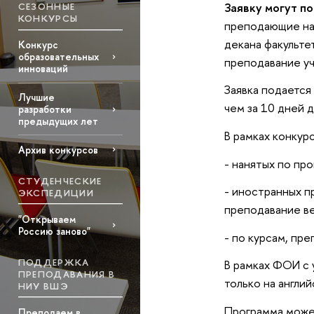
Заявку могут по
СЕЗОННЫЕ
КОНКУРСЫ
преподающие на 
декана факульте
Конкурс
образовательных
преподавание уч
инноваций
Заявка подается
Лучшие
чем за 10 дней 
разработки
предыдущих лет
В рамках конкур
Архив конкурсов
- нанятых по пр
СТУДЕНЧЕСКИЕ
- иностранных п
ЭКСПЕДИЦИИ
преподавание ве
"Открываем
Россию заново"
- по курсам, пр
ПОДДЕРЖКА
В рамках ФОИ с 
ПРЕПОДАВАНИЯ В
только на англий
НИУ ВШЭ
Программа може
Преподаем в