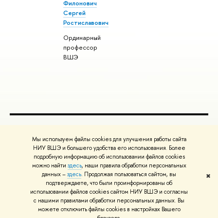
Филонович
Сергей
Ростиславович
Ординарный
профессор
ВШЭ
ПОЛЕЗНЫЕ ССЫЛКИ
Мы используем файлы cookies для улучшения работы сайта
Министерство науки и высшего образования РФ
НИУ ВШЭ и большего удобства его использования. Более
подробную информацию об использовании файлов cookies
Министерство просвещения РФ
можно найти
здесь
, наши правила обработки персональных
Массовые открытые онлайн-курсы
данных –
здесь
. Продолжая пользоваться сайтом, вы
✖
Редактору
подтверждаете, что были проинформированы об
© НИУ ВШЭ 1993–2026
Адреса и контакты
Условия использования
использовании файлов cookies сайтом НИУ ВШЭ и согласны
с нашими правилами обработки персональных данных. Вы
материалов
Политика конфиденциальности
Карта сайта
можете отключить файлы cookies в настройках Вашего
Шрифты HSE Sans и HSE Slab разработаны в
Школе дизайна НИУ ВШЭ