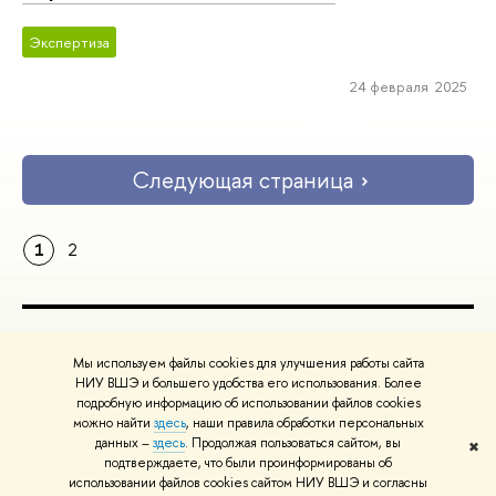
Экспертиза
24 февраля 2025
Следующая страница
1
2
ПОЛЕЗНЫЕ ССЫЛКИ
Мы используем файлы cookies для улучшения работы сайта
Министерство науки и высшего образования РФ
НИУ ВШЭ и большего удобства его использования. Более
подробную информацию об использовании файлов cookies
Министерство просвещения РФ
можно найти
здесь
, наши правила обработки персональных
Массовые открытые онлайн-курсы
данных –
здесь
. Продолжая пользоваться сайтом, вы
✖
Редактору
подтверждаете, что были проинформированы об
© НИУ ВШЭ 1993–2026
Адреса и контакты
Условия использования
использовании файлов cookies сайтом НИУ ВШЭ и согласны