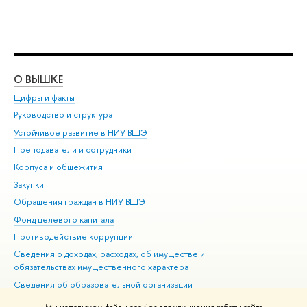
О ВЫШКЕ
ОБ
Цифры и факты
Ли
Руководство и структура
Дов
Устойчивое развитие в НИУ ВШЭ
Ол
Преподаватели и сотрудники
При
Корпуса и общежития
Вы
Закупки
При
Обращения граждан в НИУ ВШЭ
Ас
Фонд целевого капитала
До
Противодействие коррупции
Цен
Сведения о доходах, расходах, об имуществе и
Би
обязательствах имущественного характера
Об
Сведения об образовательной организации
Обр
Людям с ограниченными возможностями здоровья