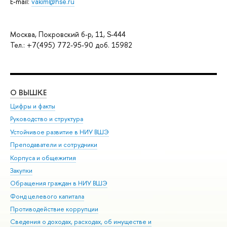
E-mail:
vakim@hse.ru
Москва, Покровский б-р, 11, S-444
Тел.: +7(495) 772-95-90 доб. 15982
О ВЫШКЕ
ОБ
Цифры и факты
Ли
Руководство и структура
Дов
Устойчивое развитие в НИУ ВШЭ
Ол
Преподаватели и сотрудники
При
Корпуса и общежития
Вы
Закупки
При
Обращения граждан в НИУ ВШЭ
Ас
Фонд целевого капитала
До
Противодействие коррупции
Цен
Сведения о доходах, расходах, об имуществе и
Би