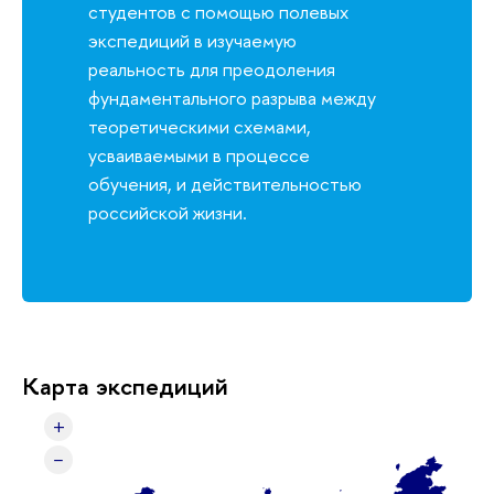
студентов с помощью полевых
экспедиций в изучаемую
реальность для преодоления
фундаментального разрыва между
теоретическими схемами,
усваиваемыми в процессе
обучения, и действительностью
российской жизни.
Карта экспедиций
+
−