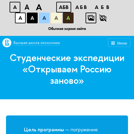
A
A
A
АБВ
АБВ
АБВ
А
А
А
А
А
Обычная версия сайта
Высшая школа экономики
Меню
Студенческие экспедиции
«Открываем Россию
заново»
Цель программы
— погружение