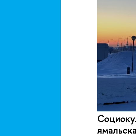
Социокул
ямальск