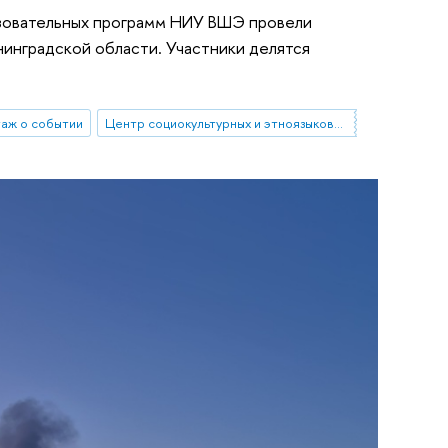
азовательных программ НИУ ВШЭ провели
инградской области. Участники делятся
аж о событии
Центр социокультурных и этноязыковых исследований