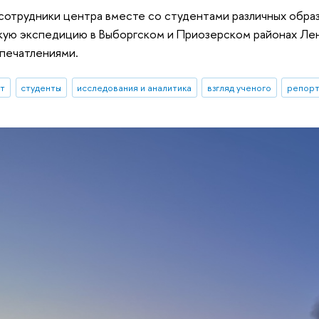
 сотрудники центра вместе со студентами различных обр
ую экспедицию в Выборгском и Приозерском районах Лен
впечатлениями.
ыт
студенты
исследования и аналитика
взгляд ученого
репорт