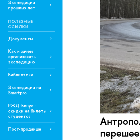
Экспедиции
прошлых лет
ПОЛЕЗНЫЕ
ССЫЛКИ
Документы
Как и зачем
организовать
экспедицию
Библиотека
Экспедиции на
Smartpro
РЖД-Бонус -
скидки на билеты
студентов
Антропо
Пост-продакшн
перешее