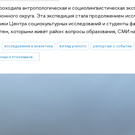
роходила антропологическая и социолингвистическая эк
омного округа. Эта экспедиция стала продолжением иссле
ики Центра социокультурных исследований и студенты фа
тем, которыми живёт район: вопросы образования, СМИ на
исследования и аналитика
взгляд ученого
репортаж о событии
Центр социокультурных и этноязыковых исследований