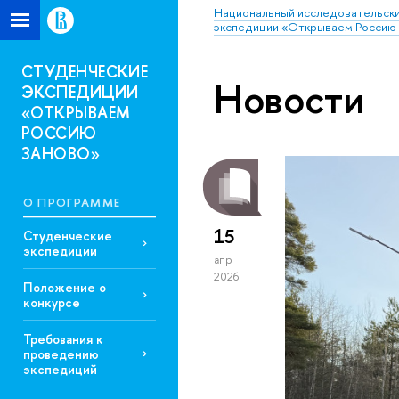
Национальный исследовательски
экспедиции «Открываем Россию 
СТУДЕНЧЕСКИЕ
Новости
ЭКСПЕДИЦИИ
«ОТКРЫВАЕМ
РОССИЮ
ЗАНОВО»
О ПРОГРАММЕ
15
Студенческие
экспедиции
апр
2026
Положение о
конкурсе
Требования к
проведению
экспедиций