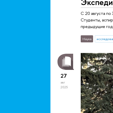
Экспеди
С 20 августа по
Студенты, аспир
предыдущие год
Наука
исследова
27
авг
2025