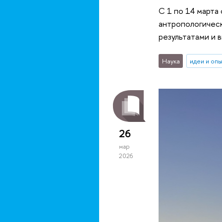
С 1 по 14 марта
антропологическ
результатами и 
Наука
идеи и оп
26
мар
2026