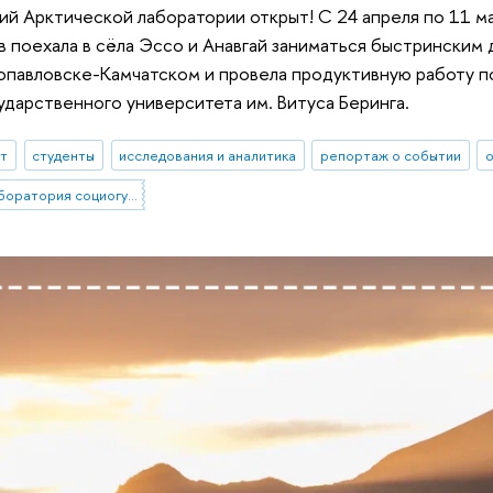
й Арктической лаборатории открыт! С 24 апреля по 11 ма
в поехала в сёла Эссо и Анавгай заниматься быстринским д
опавловске-Камчатском и провела продуктивную работу по
ударственного университета им. Витуса Беринга.
ыт
студенты
исследования и аналитика
репортаж о событии
Научно-учебная лаборатория социогуманитарных исследований Севера и Арктики