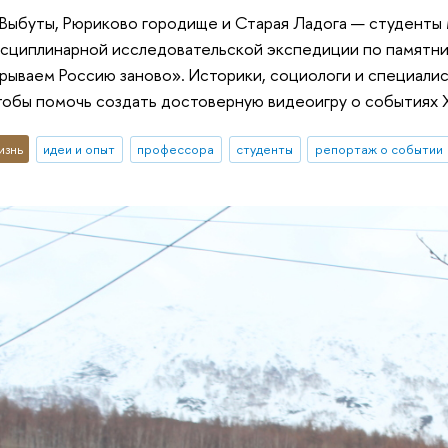
 Выбуты, Рюриково городище и Старая Ладога — студенты 
сциплинарной исследовательской экспедиции по памятни
ываем Россию заново». Историки, социологи и специалис
чтобы помочь создать достоверную видеоигру о событиях X
изнь
идеи и опыт
профессора
студенты
репортаж о событии