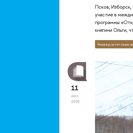
Псков, Изборск,
участие в межди
программы «Откр
княгини Ольги, 
Университетская ж
11
июл
2026