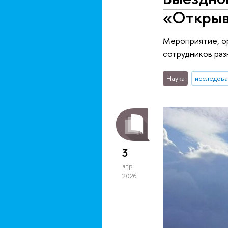
«Открыв
Мероприятие, ор
сотрудников раз
Наука
исследова
3
апр
2026