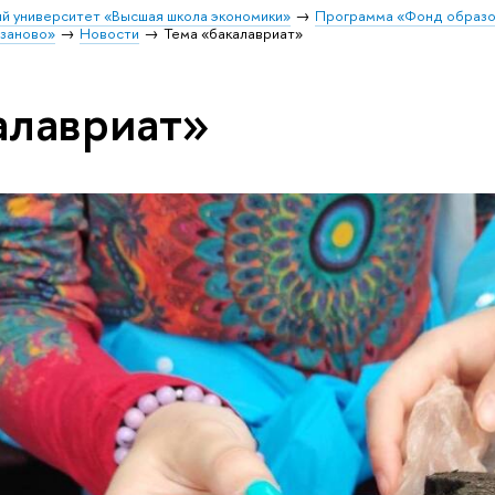
й университет «Высшая школа экономики»
Программа «Фонд образо
заново»
Новости
Тема «бакалавриат»
алавриат»