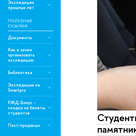
Экспедиции
прошлых лет
ПОЛЕЗНЫЕ
ССЫЛКИ
Документы
Как и зачем
организовать
экспедицию
Библиотека
Экспедиции на
Smartpro
РЖД-Бонус -
скидки на билеты
студентов
Студент
Пост-продакшн
памятни