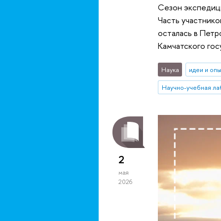
Сезон экспедици
Часть участнико
осталась в Петр
Камчатского гос
Наука
идеи и оп
2
мая
2026