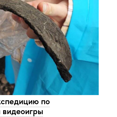
кспедицию по
я видеоигры