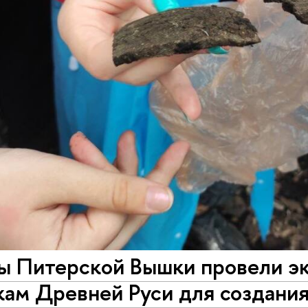
ы Питерской Вышки провели э
кам Древней Руси для создани