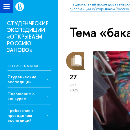
Национальный исследовательски
экспедиции «Открываем Россию 
СТУДЕНЧЕСКИЕ
Тема «бак
ЭКСПЕДИЦИИ
«ОТКРЫВАЕМ
РОССИЮ
ЗАНОВО»
О ПРОГРАММЕ
27
Студенческие
экспедиции
июл
2026
Положение о
конкурсе
Требования к
проведению
экспедиций