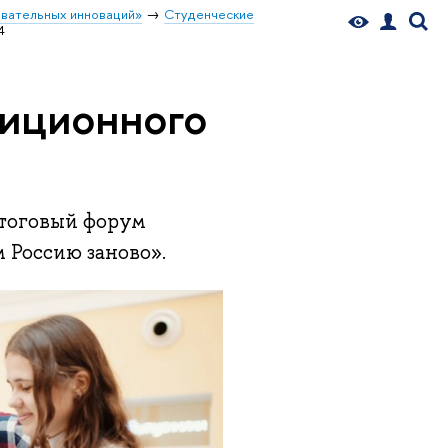
вательных инноваций»
Студенческие
4
диционного
итоговый форум
Россию заново».