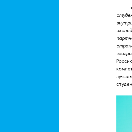
студе
внутр
экспе
партн
стран
геогр
Росси
компет
лучше
студен