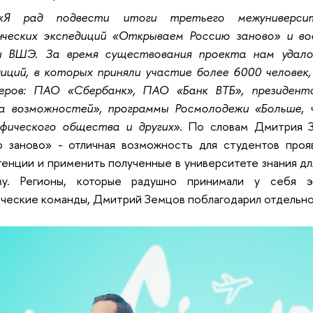
«Я рад подвести итоги третьего межуниверси
нческих экспедиций «Открываем Россию заново» и в
и ВШЭ. За время существования проекта нам удало
диций, в которых приняли участие более 6000 человек
еров: ПАО «Сбербанк», ПАО «Банк ВТБ», президен
а возможностей», программы Росмолодежи «Больше, 
афического общества и других»
. По словам Дмитрия 
ю заново» - отличная возможность для студентов проя
енции и применить полученные в университете знания дл
му. Регионы, которые радушно принимали у себя 
ческие команды, Дмитрий Земцов поблагодарил отдельно