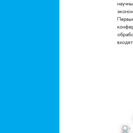
научны
эконом
Первые
конфер
обрабо
входят