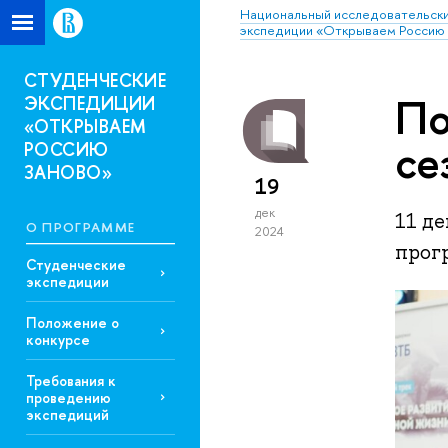
Национальный исследовательски
экспедиции «Открываем Россию 
СТУДЕНЧЕСКИЕ
По
ЭКСПЕДИЦИИ
«ОТКРЫВАЕМ
се
РОССИЮ
ЗАНОВО»
19
дек
11 д
О ПРОГРАММЕ
2024
прог
Студенческие
экспедиции
Положение о
конкурсе
Требования к
проведению
экспедиций