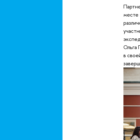
Партне
месте 
различ
участ
экспед
Ольга 
в свое
заверш