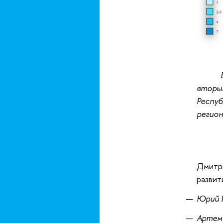
вторы
Респу
регион
Дмитри
развит
Юрий 
Артем