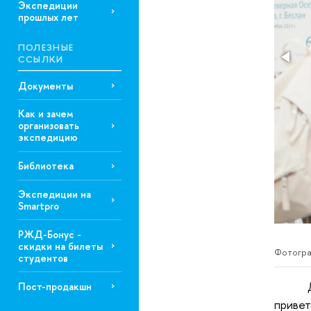
Экспедиции
прошлых лет
ПОЛЕЗНЫЕ
ССЫЛКИ
Документы
Как и зачем
организовать
экспедицию
Библиотека
Экспедиции на
Smartpro
РЖД-Бонус -
скидки на билеты
Фотогра
студентов
Пост-продакшн
привет