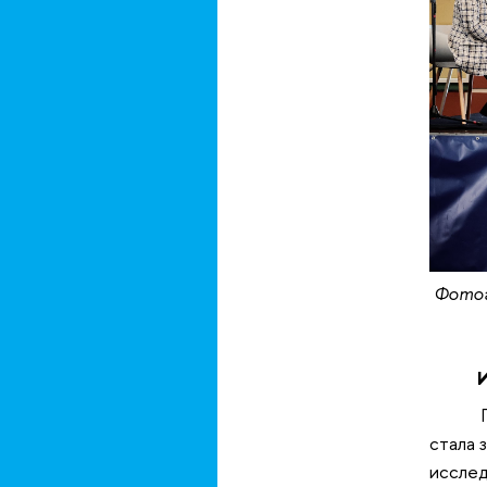
Фотог
Иссл
стала 
исслед