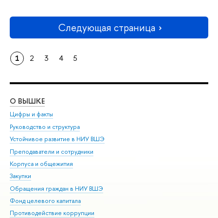
Следующая страница
1
2
3
4
5
О ВЫШКЕ
ОБ
Цифры и факты
Ли
Руководство и структура
Дов
Устойчивое развитие в НИУ ВШЭ
Ол
Преподаватели и сотрудники
При
Корпуса и общежития
Вы
Закупки
При
Обращения граждан в НИУ ВШЭ
Ас
Фонд целевого капитала
До
Противодействие коррупции
Цен