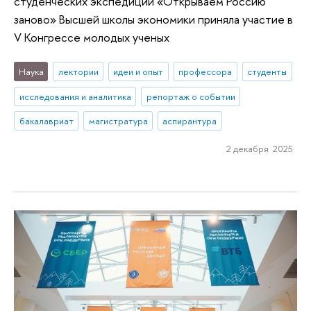
студенческих экспедиций «Открываем Россию
заново» Высшей школы экономики приняла участие в
V Конгрессе молодых ученых
Наука
лектории
идеи и опыт
профессора
студенты
исследования и аналитика
репортаж о событии
бакалавриат
магистратура
аспирантура
2 декабря 2025