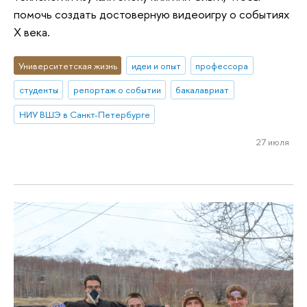
помочь создать достоверную видеоигру о событиях
X века.
Университетская жизнь
идеи и опыт
профессора
студенты
репортаж о событии
бакалавриат
НИУ ВШЭ в Санкт-Петербурге
27 июля