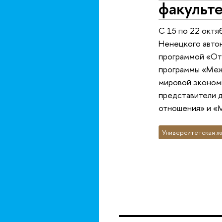
факульт
С 15 по 22 октя
Ненецкого автон
программой «От
программы «Меж
мировой эконом
представители 
отношения» и «
Университетская ж