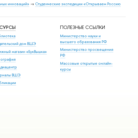
ных инноваций»
→
Студенческие экспедиции «Открываем Россию
ЕСУРСЫ
ПОЛЕЗНЫЕ ССЫЛКИ
блиотека
Министерство науки и
высшего образования РФ
дательский дом ВШЭ
Министерство просвещения
ижный магазин «БукВышка»
РФ
пография
Массовые открытые онлайн-
диацентр
курсы
рналы ВШЭ
бликации