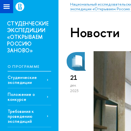
Национальный исследовательски
экспедиции «Открываем Россию 
СТУДЕНЧЕСКИЕ
Новости
ЭКСПЕДИЦИИ
«ОТКРЫВАЕМ
РОССИЮ
ЗАНОВО»
О ПРОГРАММЕ
21
Студенческие
экспедиции
дек
2023
Положение о
конкурсе
Требования к
проведению
экспедиций