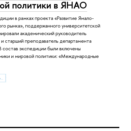
вой политики в ЯНАО
диции в рамках проекта «Развитие Ямало-
ого рынка», поддержанного университетской
нировали академический руководитель
и старший преподаватель департамента
 состав экспедиции были включены
омики и мировой политики: «Международные
Факультет мировой экономики и мировой политики