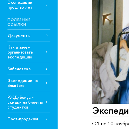
Экспедиции
прошлых лет
ПОЛЕЗНЫЕ
ССЫЛКИ
Документы
Как и зачем
организовать
экспедицию
Библиотека
Экспедиции на
Smartpro
РЖД-Бонус -
скидки на билеты
Экспеди
студентов
Пост-продакшн
С 1 по 10 ноябр