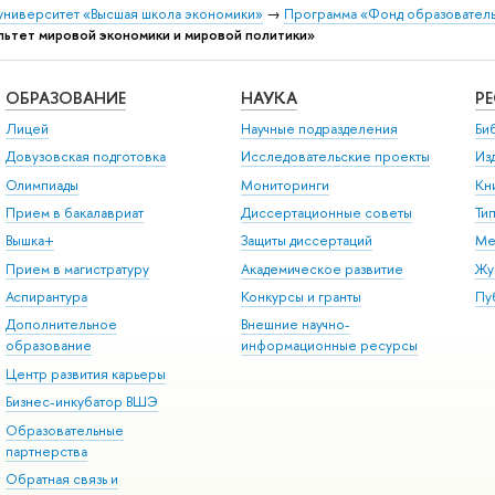
университет «Высшая школа экономики»
→
Программа «Фонд образователь
льтет мировой экономики и мировой политики»
ОБРАЗОВАНИЕ
НАУКА
Р
Лицей
Научные подразделения
Би
Довузовская подготовка
Исследовательские проекты
Из
Олимпиады
Мониторинги
Кн
Прием в бакалавриат
Диссертационные советы
Ти
Вышка+
Защиты диссертаций
Ме
Прием в магистратуру
Академическое развитие
Жу
Аспирантура
Конкурсы и гранты
Пу
Дополнительное
Внешние научно-
образование
информационные ресурсы
Центр развития карьеры
Бизнес-инкубатор ВШЭ
Образовательные
партнерства
Обратная связь и