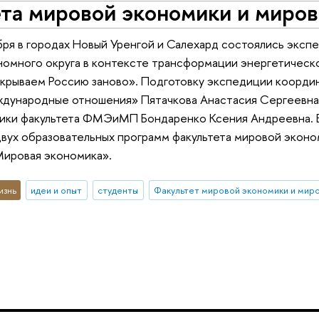
ета мировой экономики и миро
бря в городах Новый Уренгой и Салехард состоялись экспе
омного округа в контексте трансформации энергетическ
крываем Россию заново». Подготовку экспедиции коорди
дународные отношения» Пятачкова Анастасия Сергеевна 
ики факультета ФМЭиМП Бондаренко Ксения Андреевна. В
двух образовательных программ факультета мировой экон
Мировая экономика».
изнь
идеи и опыт
студенты