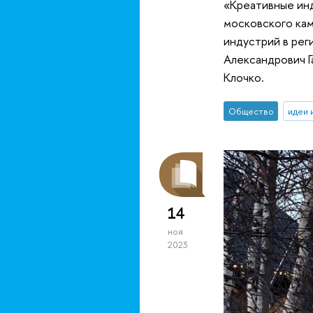
«Креативные инд
московского кам
индустрий в рег
Александрович Г
Клочко.
Общество
идеи 
14
ноя
2023