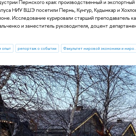
устрии Пермского края: производственный и экспортный 
пуса НИУ ВШЭ посетили Пермь, Кунгур, Кудымкар и Хохлов
ионе. Исследование курировали старший преподаватель к
альченко и заместитель руководителя, доцент департаме
и опыт
репортаж о событии
Факультет мировой экономики и