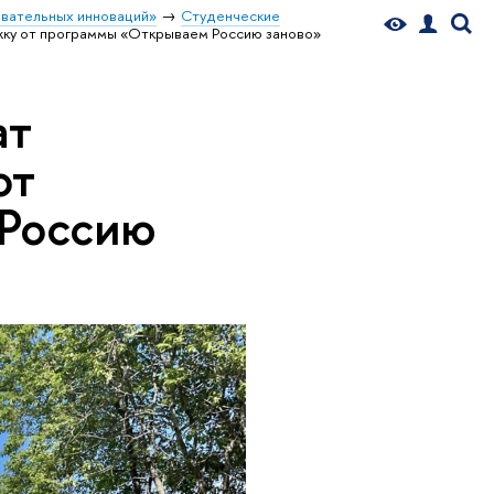
вательных инноваций»
Студенческие
жку от программы «Открываем Россию заново»
ат
от
Россию