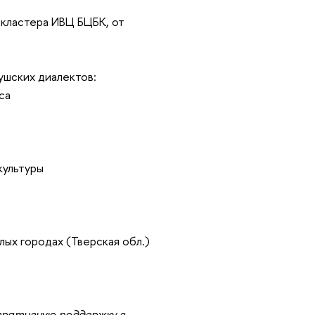
 кластера ИВЦ БЦБК, от
ушских диалектов:
са
 культуры
лых городах (Тверская обл.)
тративную поддержку в