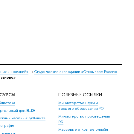
ных инноваций»
→
Студенческие экспедиции «Открываем Россию
 заново»
ЕСУРСЫ
ПОЛЕЗНЫЕ ССЫЛКИ
блиотека
Министерство науки и
высшего образования РФ
дательский дом ВШЭ
Министерство просвещения
ижный магазин «БукВышка»
РФ
пография
Массовые открытые онлайн-
диацентр