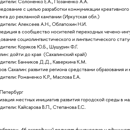
дители: Солоненко Е.А., Позаненко А.А.
ледование с целью разработки коммуникации креативного
нга до рекламной кампании (Иркутская обл.)
дители: Алексеев А.Н., Облапохин Н.И.
педиция в сообщество носителей переходных чечено-инг
ование социолингвистического и лингвистического стату
дители: Коряков Ю.Б., Шушурин Ф.Г.
алин: дойти до края (Сахалинский край)
дители: Банников Д.Д., Каверкина К.М.
ров Сахалин: развитие региона средствами образования и
дители: Романенко К.Р., Маслова Е.А.
-Петербург
лизация местных инициатив развития городской среды в ма
дители: Кайсарова В.П., Степанова Е.С.
образом, 46 экспедиций получат финансовую и админис