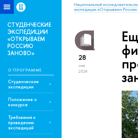
Национальный исследовательски
экспедиции «Открываем Россию 
СТУДЕНЧЕСКИЕ
Ещ
ЭКСПЕДИЦИИ
«ОТКРЫВАЕМ
фи
РОССИЮ
ЗАНОВО»
28
пр
мая
О ПРОГРАММЕ
за
2024
Студенческие
экспедиции
Положение о
конкурсе
Требования к
проведению
экспедиций