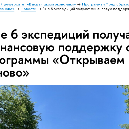
й университет «Высшая школа экономики»
Программа «Фонд образо
заново»
Новости
Еще 6 экспедиций получат финансовую поддер
е 6 экспедиций получ
нансовую поддержку 
ограммы «Открываем 
ново»