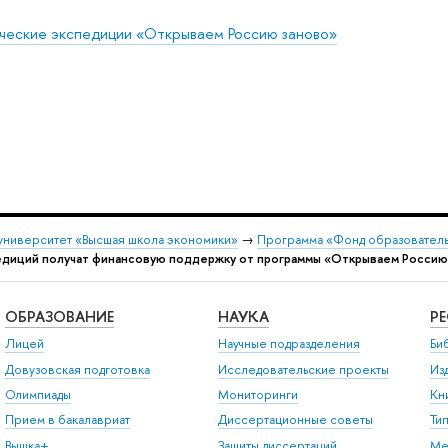
ческие экспедиции «Открываем Россию заново»
университет «Высшая школа экономики»
→
Программа «Фонд образователь
едиций получат финансовую поддержку от программы «Открываем Россию
ОБРАЗОВАНИЕ
НАУКА
Р
Лицей
Научные подразделения
Би
Довузовская подготовка
Исследовательские проекты
Из
Олимпиады
Мониторинги
Кн
Прием в бакалавриат
Диссертационные советы
Ти
Вышка+
Защиты диссертаций
Ме