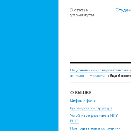
Студен
В статье
упомянуты
Национальный исследовательский 
заново»
→
Новости
→
Еще 6 эксп
О ВЫШКЕ
Цифры и факты
Руководство и структура
Устойчивое развитие в НИУ
ВШЭ
Преподаватели и сотрудники