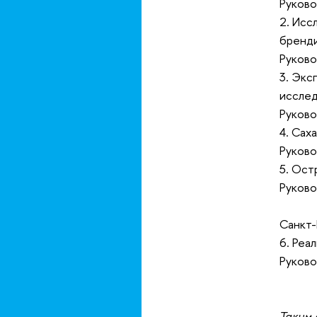
Руково
2. Исс
бренди
Руково
3. Экс
исслед
Руково
4. Сах
Руково
5. Ост
Руково
Санкт
6. Реа
Руково
Таким 