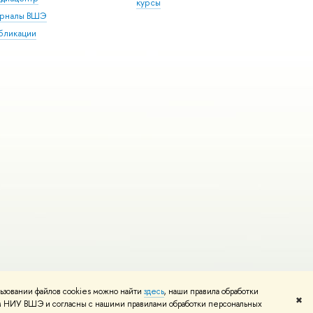
курсы
рналы ВШЭ
бликации
ьзовании файлов cookies можно найти
здесь
, наши правила обработки
и
Карта сайта
Редактору
✖
том НИУ ВШЭ и согласны с нашими правилами обработки персональных