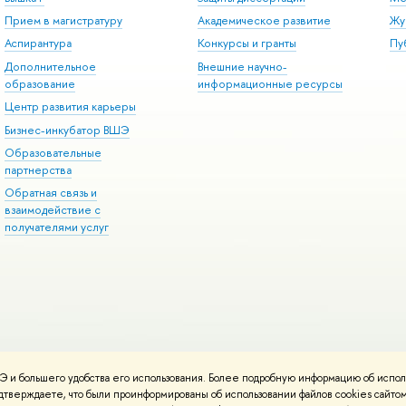
Прием в магистратуру
Академическое развитие
Жу
Аспирантура
Конкурсы и гранты
Пу
Дополнительное
Внешние научно-
образование
информационные ресурсы
Центр развития карьеры
Бизнес-инкубатор ВШЭ
Образовательные
партнерства
Обратная связь и
взаимодействие с
получателями услуг
 и большего удобства его использования. Более подробную информацию об испол
онтакты
Условия использования материалов
Политика конфиденциальност
подтверждаете, что были проинформированы об использовании файлов cookies сай
ботаны в
Школе дизайна НИУ ВШЭ