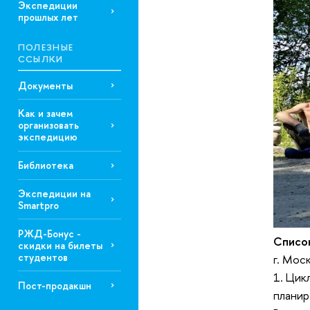
Экспедиции
прошлых лет
ПОЛЕЗНЫЕ
ССЫЛКИ
Документы
Как и зачем
организовать
экспедицию
Библиотека
Экспедиции на
Smartpro
РЖД-Бонус -
Списо
скидки на билеты
студентов
г. Мос
1. Цик
Пост-продакшн
планир