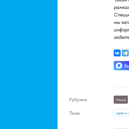
рамка
Специ
мы за
информ
задат
Рубрики
Наука
Темы
идеи и