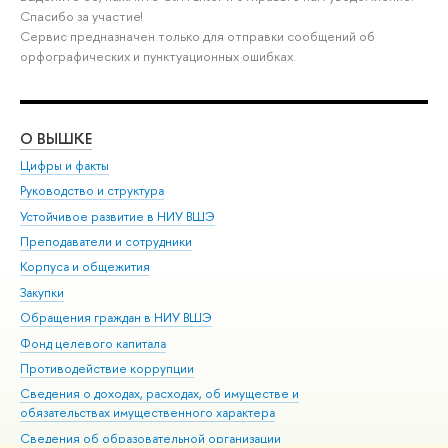
Спасибо за участие!
Сервис предназначен только для отправки сообщений об
орфографических и пунктуационных ошибках.
О ВЫШКЕ
ОБ
Цифры и факты
Ли
Руководство и структура
Дов
Устойчивое развитие в НИУ ВШЭ
Ол
Преподаватели и сотрудники
При
Корпуса и общежития
Вы
Закупки
При
Обращения граждан в НИУ ВШЭ
Ас
Фонд целевого капитала
До
Противодействие коррупции
Цен
Сведения о доходах, расходах, об имуществе и
Би
обязательствах имущественного характера
Об
Сведения об образовательной организации
Обр