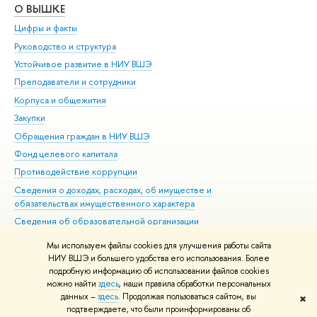
О ВЫШКЕ
ОБ
Цифры и факты
Ли
Руководство и структура
Дов
Устойчивое развитие в НИУ ВШЭ
Ол
Преподаватели и сотрудники
При
Корпуса и общежития
Вы
Закупки
При
Обращения граждан в НИУ ВШЭ
Ас
Фонд целевого капитала
До
Противодействие коррупции
Цен
Сведения о доходах, расходах, об имуществе и
Би
обязательствах имущественного характера
Об
Сведения об образовательной организации
Обр
Людям с ограниченными возможностями здоровья
Мы используем файлы cookies для улучшения работы сайта
Единая платежная страница
НИУ ВШЭ и большего удобства его использования. Более
подробную информацию об использовании файлов cookies
Работа в Вышке
можно найти
здесь
, наши правила обработки персональных
данных –
здесь
. Продолжая пользоваться сайтом, вы
✖
Редактору
подтверждаете, что были проинформированы об