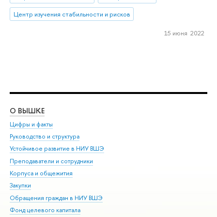
Центр изучения стабильности и рисков
15 июня 2022
О ВЫШКЕ
ОБ
Цифры и факты
Ли
Руководство и структура
Дов
Устойчивое развитие в НИУ ВШЭ
Ол
Преподаватели и сотрудники
При
Корпуса и общежития
Вы
Закупки
При
Обращения граждан в НИУ ВШЭ
Ас
Фонд целевого капитала
До