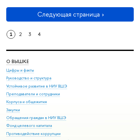
Следующая страница
1
2
3
4
О ВЫШКЕ
ОБ
Цифры и факты
Ли
Руководство и структура
Дов
Устойчивое развитие в НИУ ВШЭ
Ол
Преподаватели и сотрудники
При
Корпуса и общежития
Вы
Закупки
При
Обращения граждан в НИУ ВШЭ
Ас
Фонд целевого капитала
До
Противодействие коррупции
Цен