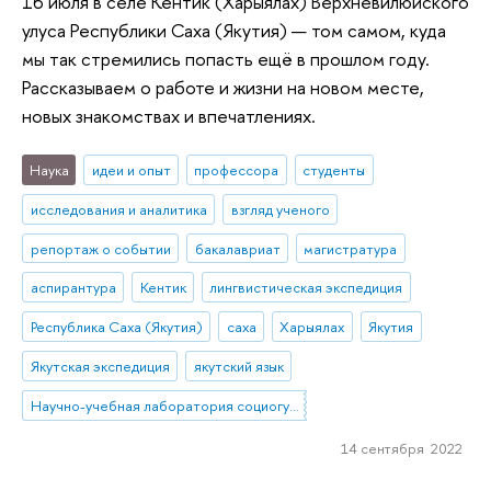
16 июля в селе Кентик (Харыялах) Верхневилюйского
улуса Республики Саха (Якутия) — том самом, куда
мы так стремились попасть ещё в прошлом году.
Рассказываем о работе и жизни на новом месте,
новых знакомствах и впечатлениях.
Наука
идеи и опыт
профессора
студенты
исследования и аналитика
взгляд ученого
репортаж о событии
бакалавриат
магистратура
аспирантура
Кентик
лингвистическая экспедиция
Республика Саха (Якутия)
саха
Харыялах
Якутия
Якутская экспедиция
якутский язык
Научно-учебная лаборатория социогуманитарных исследований Севера и Арктики
14 сентября 2022