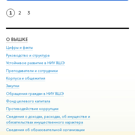
1
2
3
О ВЫШКЕ
ОБ
Цифры и факты
Ли
Руководство и структура
Дов
Устойчивое развитие в НИУ ВШЭ
Ол
Преподаватели и сотрудники
При
Корпуса и общежития
Вы
Закупки
При
Обращения граждан в НИУ ВШЭ
Ас
Фонд целевого капитала
До
Противодействие коррупции
Цен
Сведения о доходах, расходах, об имуществе и
Би
обязательствах имущественного характера
Об
Сведения об образовательной организации
Обр