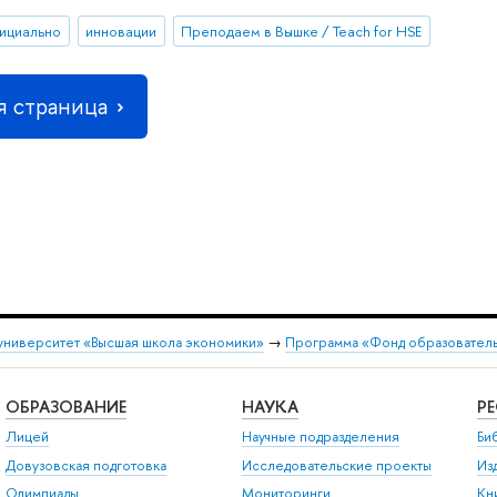
ициально
инновации
Преподаем в Вышке / Teach for HSE
 страница
университет «Высшая школа экономики»
→
Программа «Фонд образователь
ОБРАЗОВАНИЕ
НАУКА
Р
Лицей
Научные подразделения
Би
Довузовская подготовка
Исследовательские проекты
Из
Олимпиады
Мониторинги
Кн