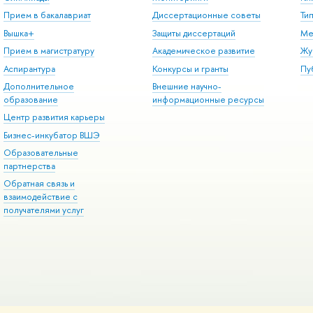
Прием в бакалавриат
Диссертационные советы
Ти
Вышка+
Защиты диссертаций
Ме
Прием в магистратуру
Академическое развитие
Жу
Аспирантура
Конкурсы и гранты
Пу
Дополнительное
Внешние научно-
образование
информационные ресурсы
Центр развития карьеры
Бизнес-инкубатор ВШЭ
Образовательные
партнерства
Обратная связь и
взаимодействие с
получателями услуг