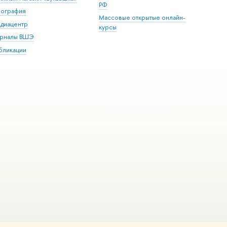
РФ
пография
Массовые открытые онлайн-
диацентр
курсы
рналы ВШЭ
бликации