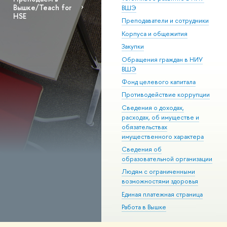
Вышке/Teach for
ВШЭ
HSE
Преподаватели и сотрудники
Корпуса и общежития
Закупки
Обращения граждан в НИУ
ВШЭ
Фонд целевого капитала
Противодействие коррупции
Сведения о доходах,
расходах, об имуществе и
обязательствах
имущественного характера
Сведения об
образовательной организации
Людям с ограниченными
возможностями здоровья
Единая платежная страница
Работа в Вышке