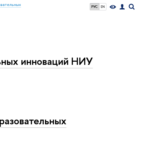
овательных
РУС
EN
льных инноваций НИУ
бразовательных