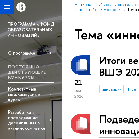
Национальный исследовательски
инноваций»
Новости
Тема 
ПРОГРАММА «ФОНД
Тема «инн
ОБРАЗОВАТЕЛЬНЫХ
ИННОВАЦИЙ»
О программе
Итоги в
ПОСТОЯННО
ВШЭ 20
ДЕЙСТВУЮЩИЕ
КОНКУРСЫ
21
Композитные
инновации
Препо
мая
межкампусные
2026
курсы
Разработка и
Подведе
преподавание
дисциплины на
инновац
английском языке