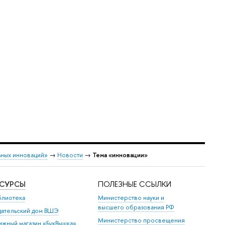
ных инноваций»
→
Новости
→
Тема «инновации»
ЕСУРСЫ
ПОЛЕЗНЫЕ ССЫЛКИ
блиотека
Министерство науки и
высшего образования РФ
дательский дом ВШЭ
Министерство просвещения
ижный магазин «БукВышка»