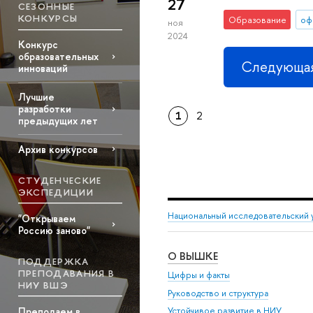
27
СЕЗОННЫЕ
КОНКУРСЫ
Образование
оф
ноя
2024
Конкурс
образовательных
Следующая
инноваций
Лучшие
разработки
1
2
предыдущих лет
Архив конкурсов
СТУДЕНЧЕСКИЕ
ЭКСПЕДИЦИИ
Национальный исследовательский 
"Открываем
Россию заново"
О ВЫШКЕ
ПОДДЕРЖКА
ПРЕПОДАВАНИЯ В
Цифры и факты
НИУ ВШЭ
Руководство и структура
Преподаем в
Устойчивое развитие в НИУ