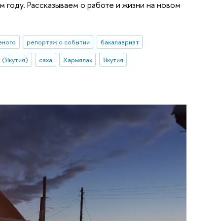
м году. Рассказываем о работе и жизни на новом
еного
репортаж о событии
бакалавриат
 (Якутия)
саха
Харыялах
Якутия