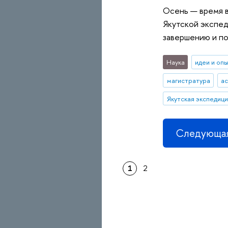
Осень — время в
Якутской экспед
завершению и по
Наука
идеи и оп
магистратура
а
Якутская экспедици
Следующая
1
2