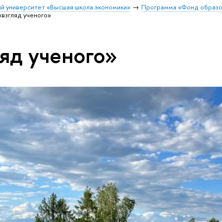
й университет «Высшая школа экономики»
Программа «Фонд образ
«взгляд ученого»
ляд ученого»