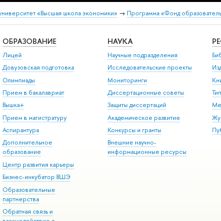
университет «Высшая школа экономики»
→
Программа «Фонд образователь
ОБРАЗОВАНИЕ
НАУКА
Р
Лицей
Научные подразделения
Би
Довузовская подготовка
Исследовательские проекты
Из
Олимпиады
Мониторинги
Кн
Прием в бакалавриат
Диссертационные советы
Ти
Вышка+
Защиты диссертаций
Ме
Прием в магистратуру
Академическое развитие
Жу
Аспирантура
Конкурсы и гранты
Пу
Дополнительное
Внешние научно-
образование
информационные ресурсы
Центр развития карьеры
Бизнес-инкубатор ВШЭ
Образовательные
партнерства
Обратная связь и
взаимодействие с