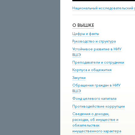
Национальный исследовательский 
О ВЫШКЕ
Цифры и факты
Руководство и структура
Устойчивое развитие в НИУ
ВШЭ
Преподаватели и сотрудники
Корпуса и общежития
Закупки
Обращения граждан в НИУ
ВШЭ
Фонд целевого капитала
Противодействие коррупции
Сведения о доходах,
расходах, об имуществе и
обязательствах
имущественного характера