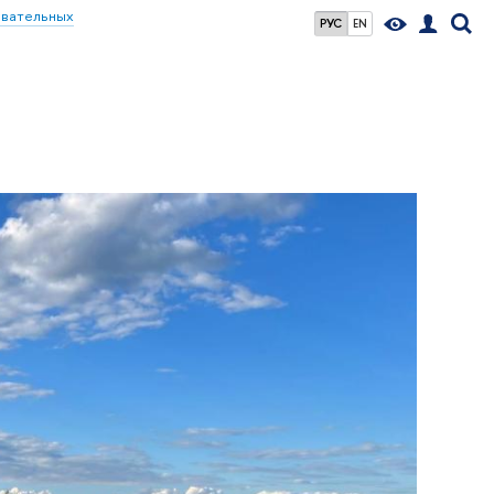
овательных
РУС
EN