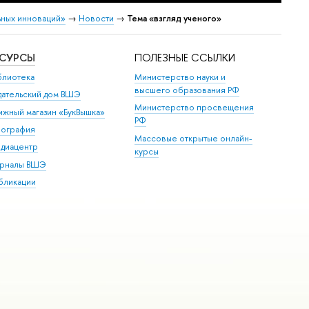
ных инноваций»
→
Новости
→
Тема «взгляд ученого»
ЕСУРСЫ
ПОЛЕЗНЫЕ ССЫЛКИ
блиотека
Министерство науки и
высшего образования РФ
дательский дом ВШЭ
Министерство просвещения
ижный магазин «БукВышка»
РФ
пография
Массовые открытые онлайн-
диацентр
курсы
рналы ВШЭ
бликации