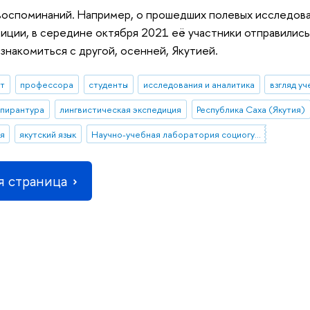
оспоминаний. Например, о прошедших полевых исследован
иции, в середине октября 2021 её участники отправились
знакомиться с другой, осенней, Якутией.
ыт
профессора
студенты
исследования и аналитика
взгляд уч
спирантура
лингвистическая экспедиция
Республика Саха (Якутия)
я
якутский язык
Научно-учебная лаборатория социогуманитарных исследований Севера и Арктики
 страница