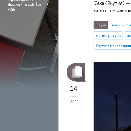
Саха (Якутия) —
Вышке/Teach for
HSE
месте, новых зн
Наука
идеи и оп
магистратура
а
Якутская экспедици
14
сен
2022