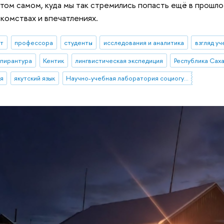
 том самом, куда мы так стремились попасть ещё в прошло
акомствах и впечатлениях.
ыт
профессора
студенты
исследования и аналитика
взгляд уч
спирантура
Кентик
лингвистическая экспедиция
Республика Саха
я
якутский язык
Научно-учебная лаборатория социогуманитарных исследований Севера и Арктики