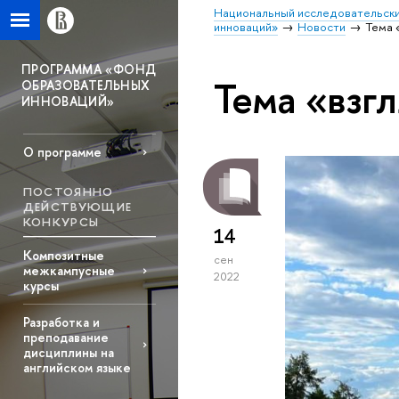
Национальный исследовательски
инноваций»
Новости
Тема 
ПРОГРАММА «ФОНД
Тема «взг
ОБРАЗОВАТЕЛЬНЫХ
ИННОВАЦИЙ»
О программе
ПОСТОЯННО
ДЕЙСТВУЮЩИЕ
КОНКУРСЫ
14
Композитные
сен
межкампусные
2022
курсы
Разработка и
преподавание
дисциплины на
английском языке