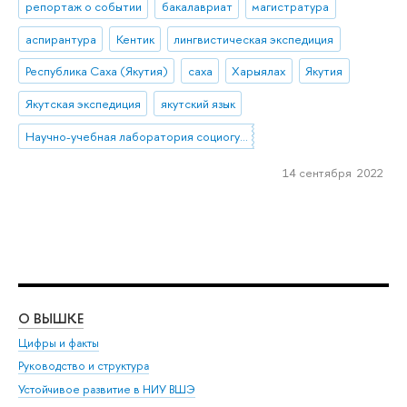
репортаж о событии
бакалавриат
магистратура
аспирантура
Кентик
лингвистическая экспедиция
Республика Саха (Якутия)
саха
Харыялах
Якутия
Якутская экспедиция
якутский язык
Научно-учебная лаборатория социогуманитарных исследований Севера и Арктики
14 сентября 2022
О ВЫШКЕ
ОБ
Цифры и факты
Ли
Руководство и структура
Дов
Устойчивое развитие в НИУ ВШЭ
Ол