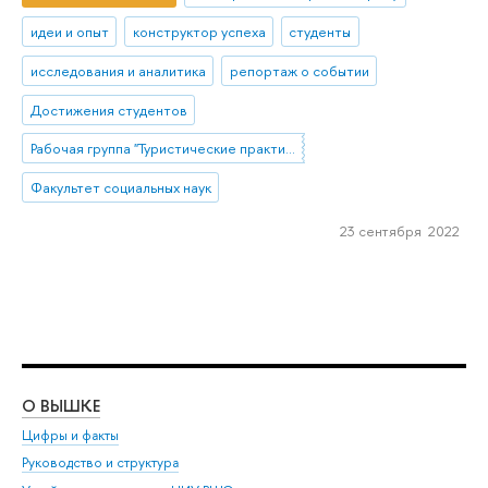
идеи и опыт
конструктор успеха
студенты
исследования и аналитика
репортаж о событии
Достижения студентов
Рабочая группа "Туристические практики населения под воздействием внешних шоков: возможности и ограничения изучения опросными и не-опросными методами"
Факультет социальных наук
23 сентября 2022
О ВЫШКЕ
ОБ
Цифры и факты
Ли
Руководство и структура
Дов