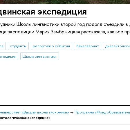
двинская экспедиция
удники Школы лингвистики второй год подряд съездили в
ица экспедиции Мария Замбржицкая рассказала, как всё п
ра
студенты
репортаж о событии
бакалавриат
диалектологи
кспедиция
Школа лингвистики
университет «Высшая школа экономики»
→
Программа «Фонд образователь
ектологическая экспедиция»