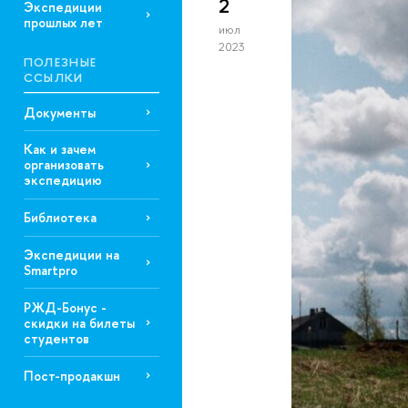
2
Экспедиции
прошлых лет
июл
2023
ПОЛЕЗНЫЕ
ССЫЛКИ
Документы
Как и зачем
организовать
экспедицию
Библиотека
Экспедиции на
Smartpro
РЖД-Бонус -
скидки на билеты
студентов
Пост-продакшн