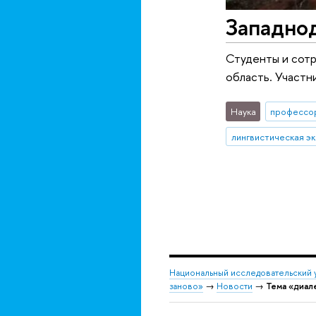
Западно
Студенты и сотр
область. Участн
Наука
профессо
лингвистическая э
Национальный исследовательский 
заново»
→
Новости
→
Тема «диал