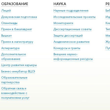
ОБРАЗОВАНИЕ
НАУКА
Р
Лицей
Научные подразделения
Би
Довузовская подготовка
Исследовательские проекты
Из
Олимпиады
Мониторинги
Кн
Прием в бакалавриат
Диссертационные советы
Ти
Вышка+
Защиты диссертаций
Ме
Прием в магистратуру
Академическое развитие
Жу
Аспирантура
Конкурсы и гранты
Пу
Дополнительное
Внешние научно-
образование
информационные ресурсы
Центр развития карьеры
Бизнес-инкубатор ВШЭ
Образовательные
партнерства
Обратная связь и
взаимодействие с
получателями услуг