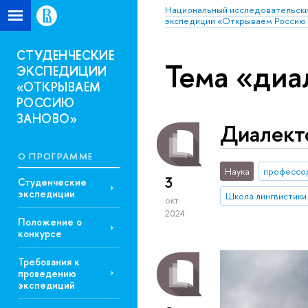
Национальный исследовательски
экспедиции «Открываем Россию 
СТУДЕНЧЕСКИЕ
Тема «диа
ЭКСПЕДИЦИИ
«ОТКРЫВАЕМ
РОССИЮ
ЗАНОВО»
Диалект
О ПРОГРАММЕ
Наука
профессо
3
Студенческие
экспедиции
Школа лингвистики
окт
2024
Положение о
конкурсе
Требования к
проведению
экспедиций