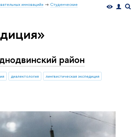
вательных инноваций»
Студенческие
едиция»
аднодвинский район
ция
диалектология
лингвистическая экспедиция