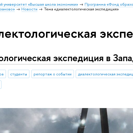
й университет «Высшая школа экономики»
Программа «Фонд образо
заново»
Новости
Тема «диалектологическая экспедиция»
лектологическая эксп
ологическая экспедиция в Зап
ра
студенты
репортаж о событии
диалектологическая экспеди