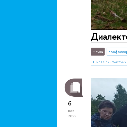
Диалект
Наука
профессо
Школа лингвистики
6
ноя
2022