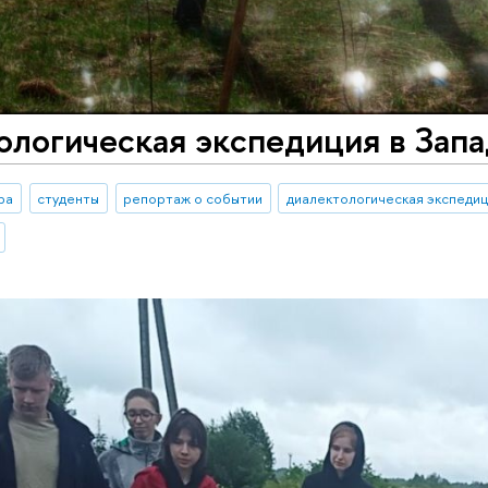
ологическая экспедиция в Зап
ра
студенты
репортаж о событии
диалектологическая экспеди