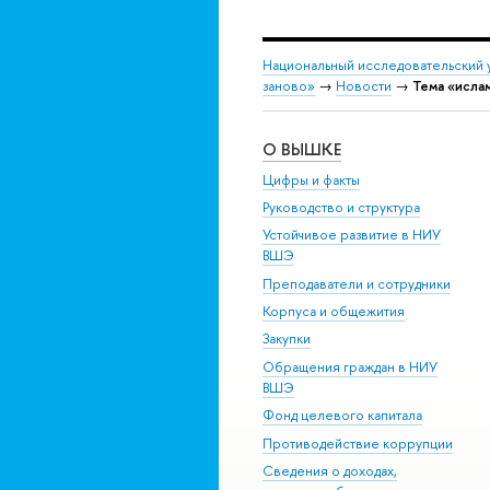
Национальный исследовательский 
заново»
→
Новости
→
Тема «исла
О ВЫШКЕ
Цифры и факты
Руководство и структура
Устойчивое развитие в НИУ
ВШЭ
Преподаватели и сотрудники
Корпуса и общежития
Закупки
Обращения граждан в НИУ
ВШЭ
Фонд целевого капитала
Противодействие коррупции
Сведения о доходах,