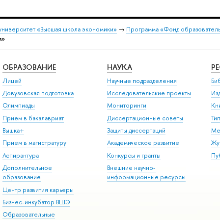
университет «Высшая школа экономики»
→
Программа «Фонд образователь
м»
ОБРАЗОВАНИЕ
НАУКА
Р
Лицей
Научные подразделения
Би
Довузовская подготовка
Исследовательские проекты
Из
Олимпиады
Мониторинги
Кн
Прием в бакалавриат
Диссертационные советы
Ти
Вышка+
Защиты диссертаций
Ме
Прием в магистратуру
Академическое развитие
Жу
Аспирантура
Конкурсы и гранты
Пу
Дополнительное
Внешние научно-
образование
информационные ресурсы
Центр развития карьеры
Бизнес-инкубатор ВШЭ
Образовательные