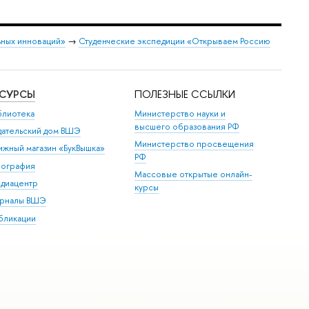
ных инноваций»
→
Студенческие экспедиции «Открываем Россию
ЕСУРСЫ
ПОЛЕЗНЫЕ ССЫЛКИ
блиотека
Министерство науки и
высшего образования РФ
дательский дом ВШЭ
Министерство просвещения
ижный магазин «БукВышка»
РФ
пография
Массовые открытые онлайн-
диацентр
курсы
рналы ВШЭ
бликации