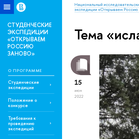
Национальный исследовательски
экспедиции «Открываем Россию 
СТУДЕНЧЕСКИЕ
Тема «исл
ЭКСПЕДИЦИИ
«ОТКРЫВАЕМ
РОССИЮ
ЗАНОВО»
О ПРОГРАММЕ
15
Студенческие
экспедиции
июн
2022
Положение о
конкурсе
Требования к
проведению
экспедиций