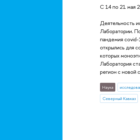
С 14 по 21 мая 
Деятельность ис
Лаборатории. По
пандемия covid-
открылись для с
которых моноэтн
Лаборатория ста
регион с новой 
Наука
исследова
Северный Кавказ