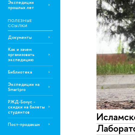
Экспедиции
прошлых лет
ПОЛЕЗНЫЕ
ССЫЛКИ
Документы
Как и зачем
организовать
экспедицию
Библиотека
Экспедиции на
Smartpro
РЖД-Бонус -
скидки на билеты
студентов
Исламско
Пост-продакшн
Лаборато