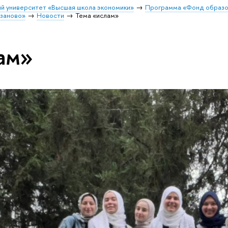
й университет «Высшая школа экономики»
Программа «Фонд образо
заново»
Новости
Тема «ислам»
ам»