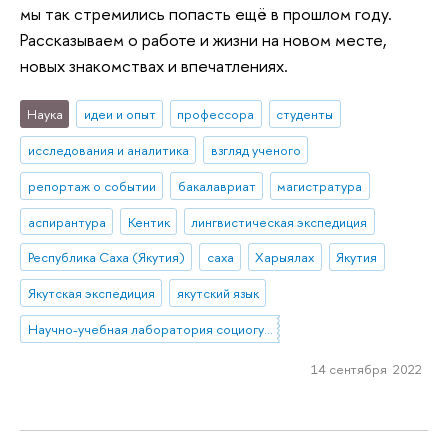
мы так стремились попасть ещё в прошлом году.
Рассказываем о работе и жизни на новом месте,
новых знакомствах и впечатлениях.
Наука
идеи и опыт
профессора
студенты
исследования и аналитика
взгляд ученого
репортаж о событии
бакалавриат
магистратура
аспирантура
Кентик
лингвистическая экспедиция
Республика Саха (Якутия)
саха
Харыялах
Якутия
Якутская экспедиция
якутский язык
Научно-учебная лаборатория социогуманитарных исследований Севера и Арктики
14 сентября 2022