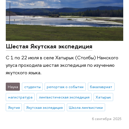
Шестая Якутская экспедиция
С 1 по 22 июля в селе Хатырык (Столбы) Намского
улуса проходила шестая экспедиция по изучению
якутского языка.
Наука
студенты
репортаж о событии
бакалавриат
магистратура
лингвистическая экспедиция
Хатырык
Якутия
Якутская экспедиция
Школа лингвистики
6 сентября 2025