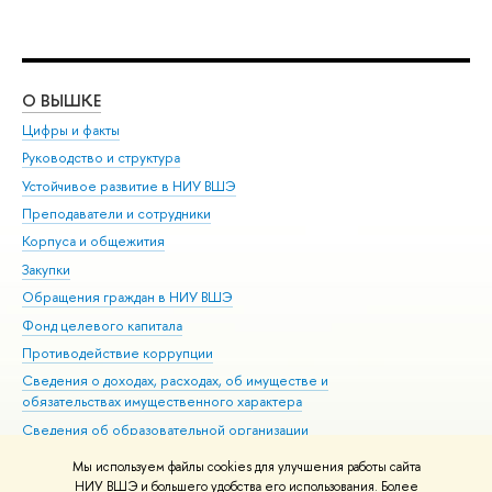
О ВЫШКЕ
ОБ
Цифры и факты
Ли
Руководство и структура
Дов
Устойчивое развитие в НИУ ВШЭ
Ол
Преподаватели и сотрудники
При
Корпуса и общежития
Вы
Закупки
При
Обращения граждан в НИУ ВШЭ
Ас
Фонд целевого капитала
До
Противодействие коррупции
Цен
Сведения о доходах, расходах, об имуществе и
Би
обязательствах имущественного характера
Об
Сведения об образовательной организации
Обр
Людям с ограниченными возможностями здоровья
Мы используем файлы cookies для улучшения работы сайта
Единая платежная страница
НИУ ВШЭ и большего удобства его использования. Более