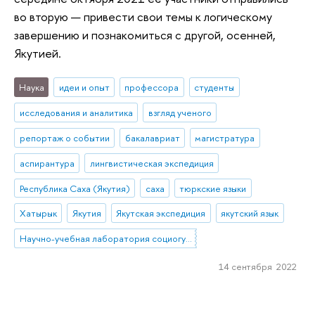
во вторую — привести свои темы к логическому
завершению и познакомиться с другой, осенней,
Якутией.
Наука
идеи и опыт
профессора
студенты
исследования и аналитика
взгляд ученого
репортаж о событии
бакалавриат
магистратура
аспирантура
лингвистическая экспедиция
Республика Саха (Якутия)
саха
тюркские языки
Хатырык
Якутия
Якутская экспедиция
якутский язык
Научно-учебная лаборатория социогуманитарных исследований Севера и Арктики
14 сентября 2022