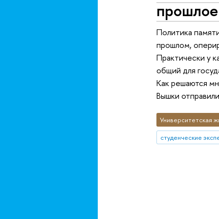
прошлое
Политика памяти
прошлом, оперир
Практически у к
общий для госуд
Как решаются м
Вышки отправили
Университетская ж
студенческие эксп