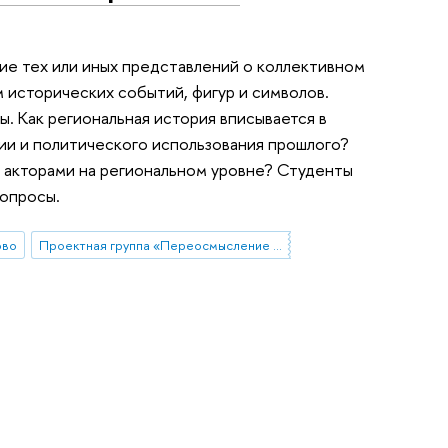
ние тех или иных представлений о коллективном
 исторических событий, фигур и символов.
. Как региональная история вписывается в
ии и политического использования прошлого?
 акторами на региональном уровне? Студенты
вопросы.
ово
Проектная группа «Переосмысление опыта 90-х в политики памяти современной России»