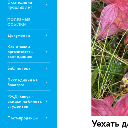
Экспедиции
прошлых лет
ПОЛЕЗНЫЕ
ССЫЛКИ
Документы
Как и зачем
организовать
экспедицию
Библиотека
Экспедиции на
Smartpro
РЖД-Бонус -
скидки на билеты
студентов
Пост-продакшн
Уехать д