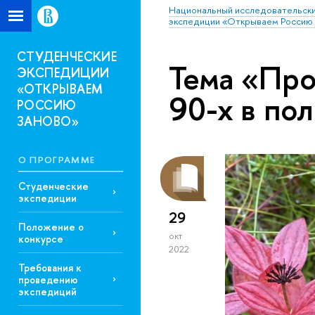
Национальный исследовательски
экспедиции «Открываем Россию 
СТУДЕНЧЕСКИЕ
Тема «Про
ЭКСПЕДИЦИИ
«ОТКРЫВАЕМ
90-х в по
РОССИЮ
ЗАНОВО»
О ПРОГРАММЕ
Студенческие
экспедиции
29
Положение о
окт
конкурсе
2022
Требования к
проведению
экспедиций