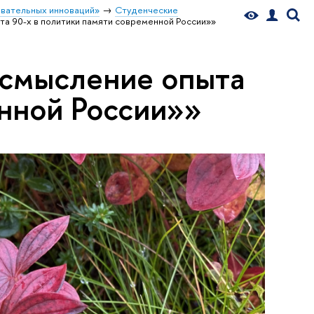
вательных инноваций»
Студенческие
а 90-х в политики памяти современной России»»
осмысление опыта
енной России»»