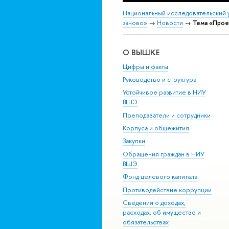
Национальный исследовательский 
заново»
→
Новости
→
Тема «Прое
О ВЫШКЕ
Цифры и факты
Руководство и структура
Устойчивое развитие в НИУ
ВШЭ
Преподаватели и сотрудники
Корпуса и общежития
Закупки
Обращения граждан в НИУ
ВШЭ
Фонд целевого капитала
Противодействие коррупции
Сведения о доходах,
расходах, об имуществе и
обязательствах