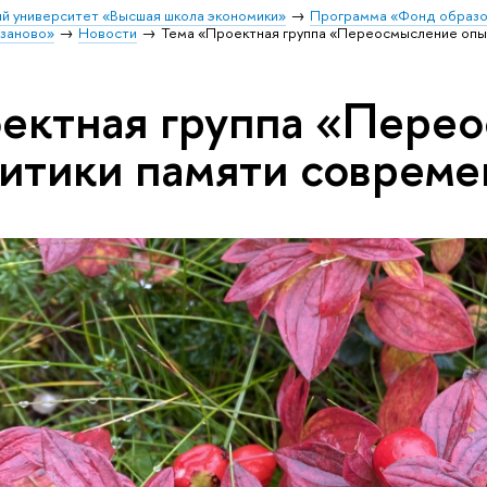
й университет «Высшая школа экономики»
Программа «Фонд образо
заново»
Новости
Тема «Проектная группа «Переосмысление опыт
ектная группа «Пере
литики памяти соврем