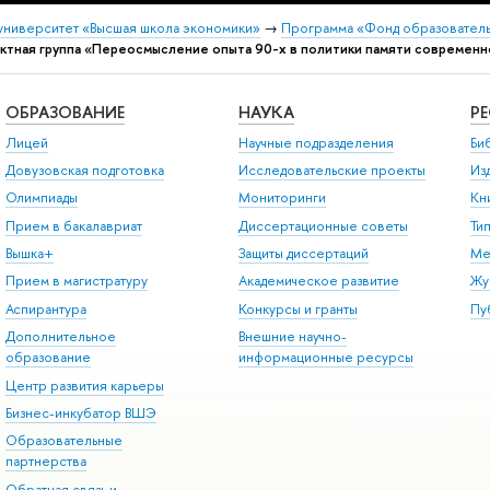
университет «Высшая школа экономики»
→
Программа «Фонд образователь
ктная группа «Переосмысление опыта 90-х в политики памяти современн
ОБРАЗОВАНИЕ
НАУКА
Р
Лицей
Научные подразделения
Би
Довузовская подготовка
Исследовательские проекты
Из
Олимпиады
Мониторинги
Кн
Прием в бакалавриат
Диссертационные советы
Ти
Вышка+
Защиты диссертаций
Ме
Прием в магистратуру
Академическое развитие
Жу
Аспирантура
Конкурсы и гранты
Пу
Дополнительное
Внешние научно-
образование
информационные ресурсы
Центр развития карьеры
Бизнес-инкубатор ВШЭ
Образовательные
партнерства
Обратная связь и