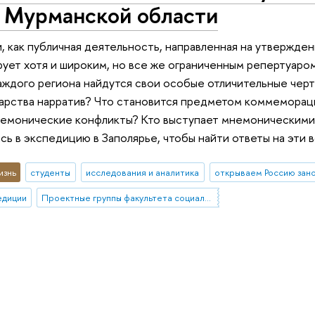
 Мурманской области
, как публичная деятельность, направленная на утвержде
ует хотя и широким, но все же ограниченным репертуаром
аждого региона найдутся свои особые отличительные черты
арства нарратив? Что становится предметом коммеморац
немонические конфликты? Кто выступает мнемоническими
сь в экспедицию в Заполярье, чтобы найти ответы на эти 
изнь
студенты
исследования и аналитика
открываем Россию зан
едиции
Проектные группы факультета социальных наук