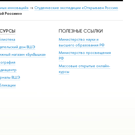
ных инноваций»
→
Студенческие экспедиции «Открываем Россию
ой России»»
ЕСУРСЫ
ПОЛЕЗНЫЕ ССЫЛКИ
блиотека
Министерство науки и
высшего образования РФ
дательский дом ВШЭ
Министерство просвещения
ижный магазин «БукВышка»
РФ
пография
Массовые открытые онлайн-
диацентр
курсы
рналы ВШЭ
бликации