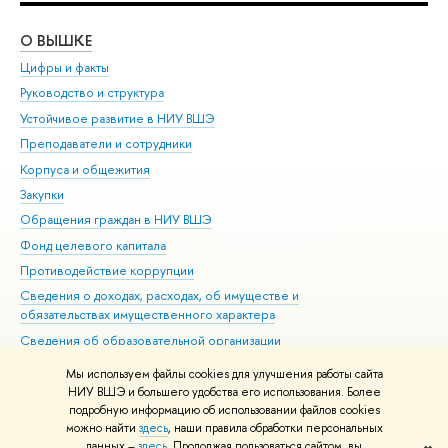
О ВЫШКЕ
ОБ
Цифры и факты
Ли
Руководство и структура
Дов
Устойчивое развитие в НИУ ВШЭ
Ол
Преподаватели и сотрудники
При
Корпуса и общежития
Вы
Закупки
При
Обращения граждан в НИУ ВШЭ
Ас
Фонд целевого капитала
До
Противодействие коррупции
Цен
Сведения о доходах, расходах, об имуществе и
Би
обязательствах имущественного характера
Об
Сведения об образовательной организации
Обр
Людям с ограниченными возможностями здоровья
Мы используем файлы cookies для улучшения работы сайта
Единая платежная страница
НИУ ВШЭ и большего удобства его использования. Более
подробную информацию об использовании файлов cookies
Работа в Вышке
можно найти
здесь
, наши правила обработки персональных
данных –
здесь
. Продолжая пользоваться сайтом, вы