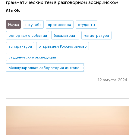
грамматических тем в разговорном ассирийском
языке.
Наука
не учеба
профессора
студенты
репортаж о событии
бакалавриат
магистратура
аспирантура
открываем Россию заново
студенческие экспедиции
Международная лаборатория языковой конвергенции
12 августа 2024