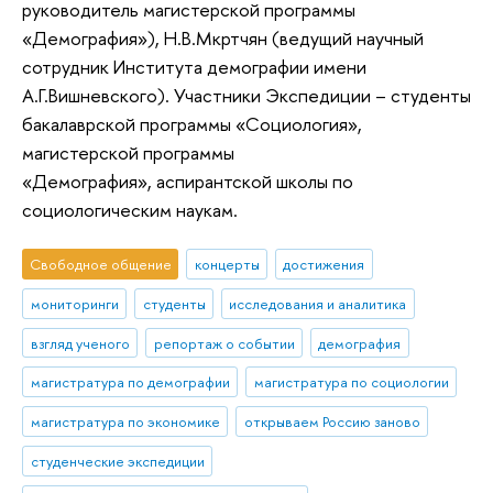
руководитель магистерской программы
«Демография»), Н.В.Мкртчян (ведущий научный
сотрудник Института демографии имени
А.Г.Вишневского). Участники Экспедиции – студенты
бакалаврской программы «Социология»,
магистерской программы
«Демография», аспирантской школы по
социологическим наукам.
Свободное общение
концерты
достижения
мониторинги
студенты
исследования и аналитика
взгляд ученого
репортаж о событии
демография
магистратура по демографии
магистратура по социологии
магистратура по экономике
открываем Россию заново
студенческие экспедиции