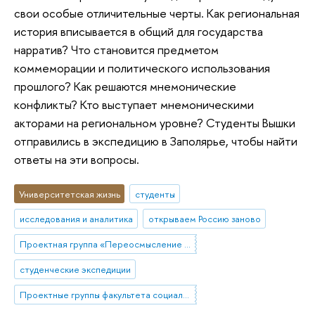
свои особые отличительные черты. Как региональная
история вписывается в общий для государства
нарратив? Что становится предметом
коммеморации и политического использования
прошлого? Как решаются мнемонические
конфликты? Кто выступает мнемоническими
акторами на региональном уровне? Студенты Вышки
отправились в экспедицию в Заполярье, чтобы найти
ответы на эти вопросы.
Университетская жизнь
студенты
исследования и аналитика
открываем Россию заново
Проектная группа «Переосмысление опыта 90-х в политики памяти современной России»
студенческие экспедиции
Проектные группы факультета социальных наук