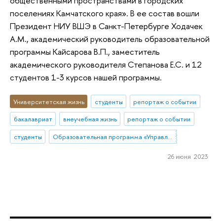
общественными пространствами в городских
поселениях Камчатского края». В ее состав вошли
Президент НИУ ВШЭ в Санкт-Петербурге Ходачек
А.М., академический руководитель образовательной
программы Кайсарова В.П., заместитель
академического руководителя Степанова Е.С. и 12
студентов 1-3 курсов нашей программы.
Университетская жизнь
студенты
репортаж о событии
бакалавриат
внеучебная жизнь
репортаж о событии
студенты
Образовательная программа «Управление и аналитика в государственном секторе»
26 июня 2023