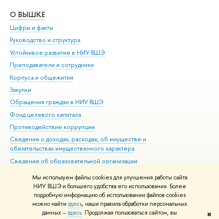
О ВЫШКЕ
ОБ
Цифры и факты
Ли
Руководство и структура
Дов
Устойчивое развитие в НИУ ВШЭ
Ол
Преподаватели и сотрудники
При
Корпуса и общежития
Вы
Закупки
При
Обращения граждан в НИУ ВШЭ
Ас
Фонд целевого капитала
До
Противодействие коррупции
Цен
Сведения о доходах, расходах, об имуществе и
Би
обязательствах имущественного характера
Об
Сведения об образовательной организации
Обр
Людям с ограниченными возможностями здоровья
Мы используем файлы cookies для улучшения работы сайта
Единая платежная страница
НИУ ВШЭ и большего удобства его использования. Более
подробную информацию об использовании файлов cookies
Работа в Вышке
можно найти
здесь
, наши правила обработки персональных
данных –
здесь
. Продолжая пользоваться сайтом, вы
✖