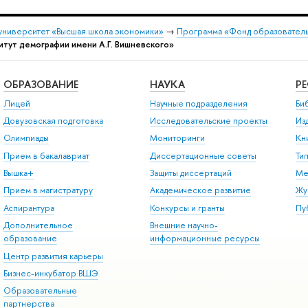
университет «Высшая школа экономики»
→
Программа «Фонд образователь
итут демографии имени А.Г. Вишневского»
ОБРАЗОВАНИЕ
НАУКА
Р
Лицей
Научные подразделения
Би
Довузовская подготовка
Исследовательские проекты
Из
Олимпиады
Мониторинги
Кн
Прием в бакалавриат
Диссертационные советы
Ти
Вышка+
Защиты диссертаций
Ме
Прием в магистратуру
Академическое развитие
Жу
Аспирантура
Конкурсы и гранты
Пу
Дополнительное
Внешние научно-
образование
информационные ресурсы
Центр развития карьеры
Бизнес-инкубатор ВШЭ
Образовательные
партнерства