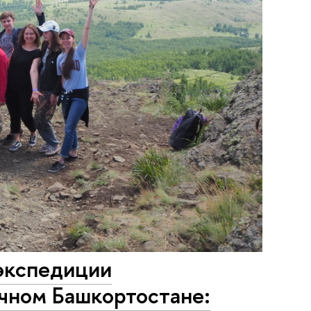
экспедиции
чном Башкортостане: