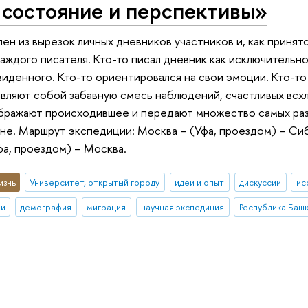
 состояние и перспективы»
ен из вырезок личных дневников участников и, как принят
аждого писателя. Кто-то писал дневник как исключитель
виденного. Кто-то ориентировался на свои эмоции. Кто-т
вляют собой забавную смесь наблюдений, счастливых всхл
бражают происходившее и передают множество самых разл
не. Маршрут экспедиции: Москва – (Уфа, проездом) – Сиба
фа, проездом) – Москва.
изнь
Университет, открытый городу
идеи и опыт
дискуссии
ис
ии
демография
миграция
научная экспедиция
Республика Баш