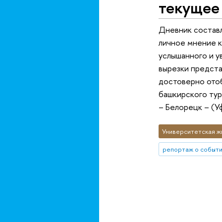
текущее
Дневник составл
личное мнение к
услышанного и у
вырезки предста
достоверно ото
башкирского тур
– Белорецк – (У
Университетская ж
репортаж о событ