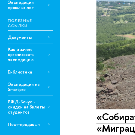
Экспедиции
прошлых лет
ПОЛЕЗНЫЕ
ССЫЛКИ
Документы
Как и зачем
организовать
экспедицию
Библиотека
Экспедиции на
Smartpro
РЖД-Бонус -
скидки на билеты
студентов
«Собира
Пост-продакшн
«Миграц