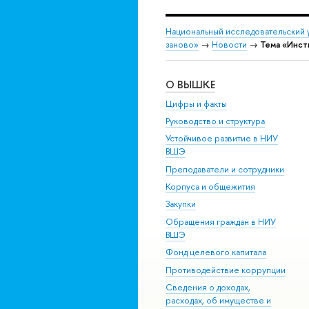
Национальный исследовательский 
заново»
→
Новости
→
Тема «Инст
О ВЫШКЕ
Цифры и факты
Руководство и структура
Устойчивое развитие в НИУ
ВШЭ
Преподаватели и сотрудники
Корпуса и общежития
Закупки
Обращения граждан в НИУ
ВШЭ
Фонд целевого капитала
Противодействие коррупции
Сведения о доходах,
расходах, об имуществе и