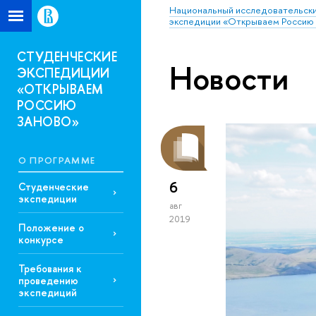
Национальный исследовательски
экспедиции «Открываем Россию 
СТУДЕНЧЕСКИЕ
Новости
ЭКСПЕДИЦИИ
«ОТКРЫВАЕМ
РОССИЮ
ЗАНОВО»
О ПРОГРАММЕ
6
Студенческие
экспедиции
авг
2019
Положение о
конкурсе
Требования к
проведению
экспедиций