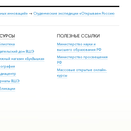
ных инноваций»
→
Студенческие экспедиции «Открываем Россию
ЕСУРСЫ
ПОЛЕЗНЫЕ ССЫЛКИ
блиотека
Министерство науки и
высшего образования РФ
дательский дом ВШЭ
Министерство просвещения
ижный магазин «БукВышка»
РФ
пография
Массовые открытые онлайн-
диацентр
курсы
рналы ВШЭ
бликации