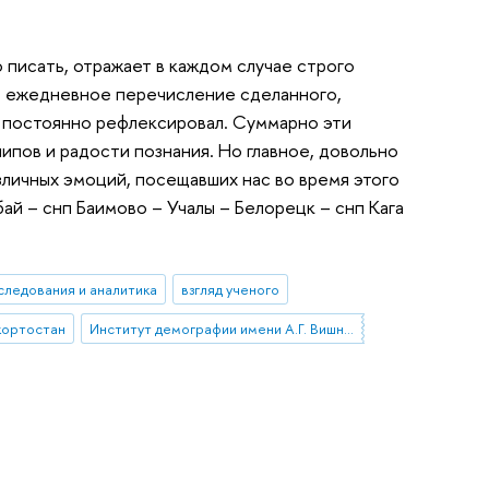
о писать, отражает в каждом случае строго
но ежедневное перечисление сделанного,
о постоянно рефлексировал. Суммарно эти
ипов и радости познания. Но главное, довольно
ичных эмоций, посещавших нас во время этого
й – снп Баимово – Учалы – Белорецк – снп Кага
следования и аналитика
взгляд ученого
кортостан
Институт демографии имени А.Г. Вишневского