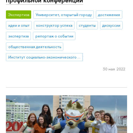
Экспертиза
Университет, открытый городу
достижения
идеи и опыт
конструктор успеха
студенты
дискуссии
экспертиза
репортаж о событии
общественная деятельность
Институт социально-экономического проектирования
30 мая 2022