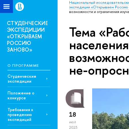
Национальный исследовательски
экспедиции «Открываем Россию 
возможности и ограничения изу
СТУДЕНЧЕСКИЕ
Тема «Раб
ЭКСПЕДИЦИИ
«ОТКРЫВАЕМ
населения
РОССИЮ
ЗАНОВО»
возможнос
не-опрос
О ПРОГРАММЕ
Студенческие
экспедиции
Положение о
конкурсе
Требования к
18
проведению
экспедиций
июл
2023