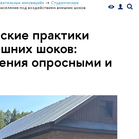
вательных инноваций»
Студенческие
 населения под воздействием внешних шоков:
еские практики
ешних шоков:
чения опросными и