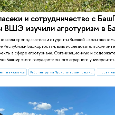
асеки и сотрудничество с Баш
ы ВШЭ изучили агротуризм в Б
не июля преподаватели и студенты Высшей школы эконом
е Республики Башкортостан, взяв исследовательские инте
оекты в сфере агротуризма. Организационную и содержат
ики Башкирского государственного аграрного университет
ния и аналитика
Рабочая группа "Туристические практики населения под воздействием внешних шоков: возможности и ограничения изучения опросными и не-опросными методами"