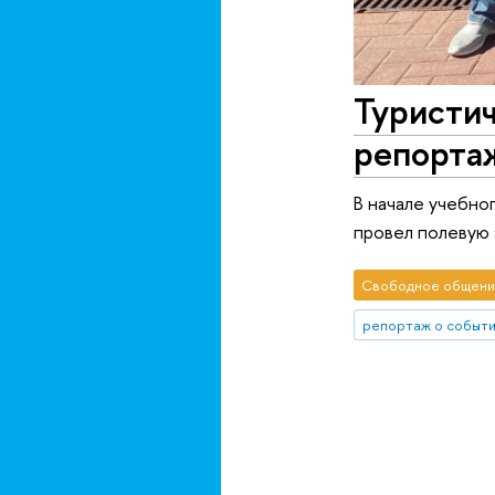
Туристич
репортаж
В начале учебно
провел полевую 
Свободное общени
репортаж о событ