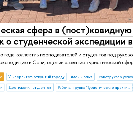
еская сфера в (пост)ковидную
 о студенческой экспедиции в
го года коллектив преподавателей и студентов под руко
экспедицию в Сочи, оценив развитие туристической сфер
е
Университет, открытый городу
идеи и опыт
конструктор успе
ии
Достижения студентов
Рабочая группа "Туристические практики населения под воздействием внешних шоков: возможности и ограничения изучения опросными и не-опросными методами"