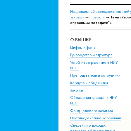
Национальный исследовательский 
заново»
→
Новости
→
Тема «Рабо
опросными методами"»
О ВЫШКЕ
Цифры и факты
Руководство и структура
Устойчивое развитие в НИУ
ВШЭ
Преподаватели и сотрудники
Корпуса и общежития
Закупки
Обращения граждан в НИУ
ВШЭ
Фонд целевого капитала
Противодействие коррупции
Сведения о доходах,
расходах, об имуществе и