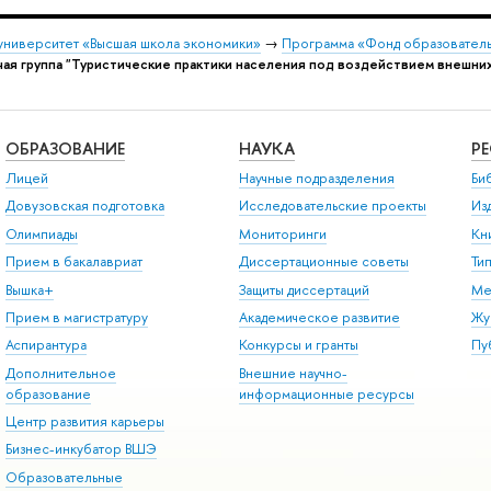
университет «Высшая школа экономики»
→
Программа «Фонд образователь
чая группа "Туристические практики населения под воздействием внешних
ОБРАЗОВАНИЕ
НАУКА
Р
Лицей
Научные подразделения
Би
Довузовская подготовка
Исследовательские проекты
Из
Олимпиады
Мониторинги
Кн
Прием в бакалавриат
Диссертационные советы
Ти
Вышка+
Защиты диссертаций
Ме
Прием в магистратуру
Академическое развитие
Жу
Аспирантура
Конкурсы и гранты
Пу
Дополнительное
Внешние научно-
образование
информационные ресурсы
Центр развития карьеры
Бизнес-инкубатор ВШЭ
Образовательные