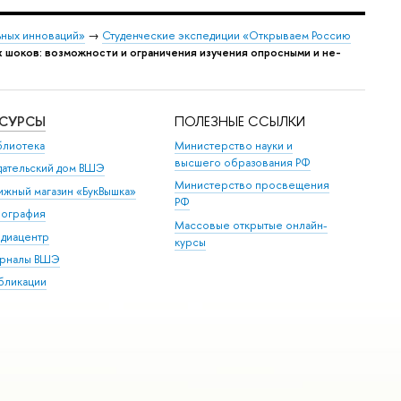
ных инноваций»
→
Студенческие экспедиции «Открываем Россию
 шоков: возможности и ограничения изучения опросными и не-
ЕСУРСЫ
ПОЛЕЗНЫЕ ССЫЛКИ
блиотека
Министерство науки и
высшего образования РФ
дательский дом ВШЭ
Министерство просвещения
ижный магазин «БукВышка»
РФ
пография
Массовые открытые онлайн-
диацентр
курсы
рналы ВШЭ
бликации