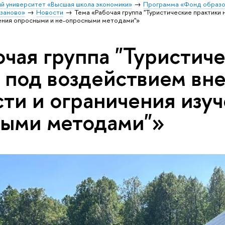
й университет «Высшая школа экономики»
Программа «Фонд образо
заново»
Новости
Тема «Рабочая группа "Туристические практики
чения опросными и не-опросными методами"»
очая группа "Туристич
 под воздействием вн
ти и ограничения изу
ными методами"»