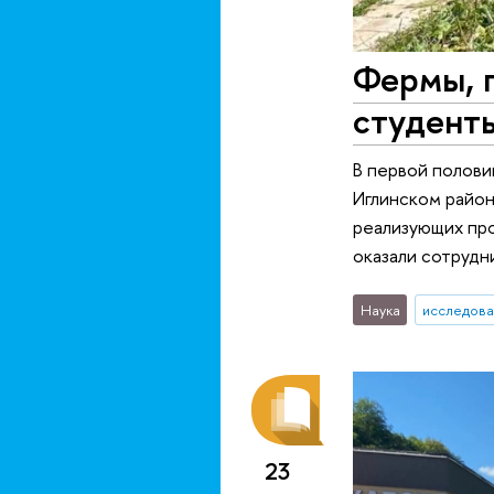
Фермы, п
студент
В первой полови
Иглинском район
реализующих пр
оказали сотрудн
Наука
исследова
23