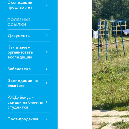
Экспедиции
прошлых лет
ПОЛЕЗНЫЕ
ССЫЛКИ
Документы
Как и зачем
организовать
экспедицию
Библиотека
Экспедиции на
Smartpro
РЖД-Бонус -
скидки на билеты
студентов
Пост-продакшн