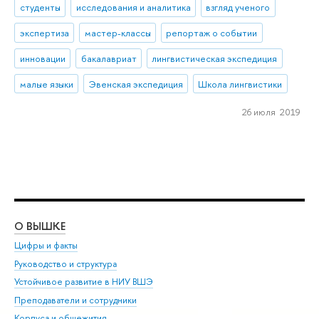
студенты
исследования и аналитика
взгляд ученого
экспертиза
мастер-классы
репортаж о событии
инновации
бакалавриат
лингвистическая экспедиция
малые языки
Эвенская экспедиция
Школа лингвистики
26 июля 2019
О ВЫШКЕ
ОБ
Цифры и факты
Ли
Руководство и структура
Дов
Устойчивое развитие в НИУ ВШЭ
Ол
Преподаватели и сотрудники
При
Корпуса и общежития
Вы