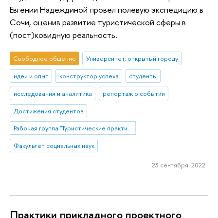
Евгении Надеждиной провел полевую экспедицию в
Сочи, оценив развитие туристической сферы в
(пост)ковидную реальность.
Свободное общение
Университет, открытый городу
идеи и опыт
конструктор успеха
студенты
исследования и аналитика
репортаж о событии
Достижения студентов
Рабочая группа "Туристические практики населения под воздействием внешних шоков: возможности и ограничения изучения опросными и не-опросными методами"
Факультет социальных наук
23 сентября 2022
Практики прикладного проектного