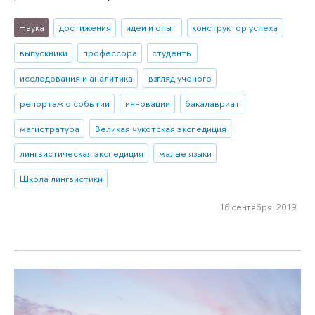
Наука
достижения
идеи и опыт
конструктор успеха
выпускники
профессора
студенты
исследования и аналитика
взгляд ученого
репортаж о событии
инновации
бакалавриат
магистратура
Великая чукотская экспедиция
лингвистическая экспедиция
малые языки
Школа лингвистики
16 сентября 2019