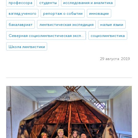
профессора
студенты
исследования и аналитика
взгляд ученого
репортаж о событии
инновации
бакалавриат
лингвистическая экспедиция
малые языки
Северная социолингвистическая экспедиция
социолингвистика
Школа лингвистики
29 августа 2019