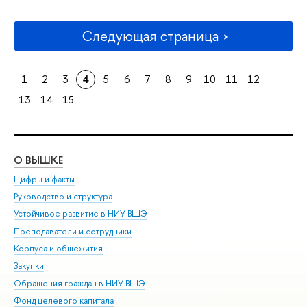
Следующая страница
1
2
3
4
5
6
7
8
9
10
11
12
13
14
15
О ВЫШКЕ
ОБ
Цифры и факты
Ли
Руководство и структура
Дов
Устойчивое развитие в НИУ ВШЭ
Ол
Преподаватели и сотрудники
При
Корпуса и общежития
Вы
Закупки
При
Обращения граждан в НИУ ВШЭ
Ас
Фонд целевого капитала
До