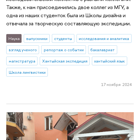
Также, к нам присоединились двое коллег из МГУ, а
одна из наших студенток была из Школы дизайна и
отвечала за творческую составляющую экспедиции.
Наука
выпускники
студенты
исследования и аналитика
взгляд ученого
репортаж о событии
бакалавриат
магистратура
Хантыйская экспедиция
хантыйский язык
Школа лингвистики
17 ноября 2024