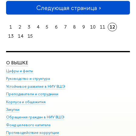
Следующая страница
1
2
3
4
5
6
7
8
9
10
11
12
13
14
15
О ВЫШКЕ
ОБ
Цифры и факты
Ли
Руководство и структура
Дов
Устойчивое развитие в НИУ ВШЭ
Ол
Преподаватели и сотрудники
При
Корпуса и общежития
Вы
Закупки
При
Обращения граждан в НИУ ВШЭ
Ас
Фонд целевого капитала
До
Противодействие коррупции
Цен