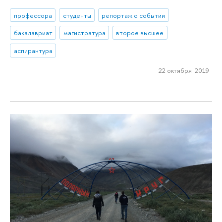
профессора
студенты
репортаж о событии
бакалавриат
магистратура
второе высшее
аспирантура
22 октября 2019