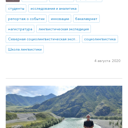
студенты
исследования и аналитика
репортаж о событии
инновации
бакалавриат
магистратура
лингвистическая экспедиция
Северная социолингвистическая экспедиция
социолингвистика
Школа лингвистики
4 августа 2020