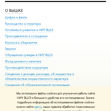
О ВЫШКЕ
ОБ
Цифры и факты
Ли
Руководство и структура
Дов
Устойчивое развитие в НИУ ВШЭ
Ол
Преподаватели и сотрудники
При
Корпуса и общежития
Вы
Закупки
При
Обращения граждан в НИУ ВШЭ
Ас
Фонд целевого капитала
До
Противодействие коррупции
Цен
Сведения о доходах, расходах, об имуществе и
Би
обязательствах имущественного характера
Об
Сведения об образовательной организации
Обр
Людям с ограниченными возможностями здоровья
Мы используем файлы cookies для улучшения работы сайта
Единая платежная страница
НИУ ВШЭ и большего удобства его использования. Более
подробную информацию об использовании файлов cookies
Работа в Вышке
можно найти
здесь
, наши правила обработки персональных