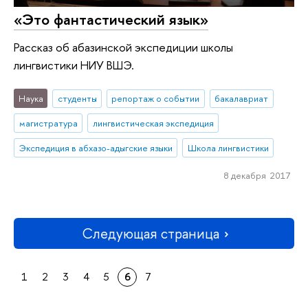
«Это фантастический язык»
Рассказ об абазинской экспедиции школы
лингвистики НИУ ВШЭ.
Наука
студенты
репортаж о событии
бакалавриат
магистратура
лингвистическая экспедиция
Экспедиция в абхазо-адыгские языки
Школа лингвистики
8 декабря 2017
Следующая страница
1
2
3
4
5
6
7