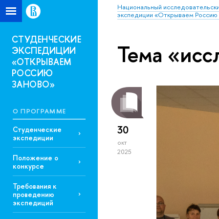
Национальный исследовательски
экспедиции «Открываем Россию 
СТУДЕНЧЕСКИЕ
Тема «исс
ЭКСПЕДИЦИИ
«ОТКРЫВАЕМ
РОССИЮ
ЗАНОВО»
О ПРОГРАММЕ
30
Студенческие
экспедиции
окт
2025
Положение о
конкурсе
Требования к
проведению
экспедиций