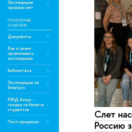
Экспедиции
прошлых лет
ПОЛЕЗНЫЕ
ССЫЛКИ
Документы
Как и зачем
организовать
экспедицию
Библиотека
Экспедиции на
Smartpro
РЖД-Бонус -
скидки на билеты
студентов
Слет на
Пост-продакшн
Россию 