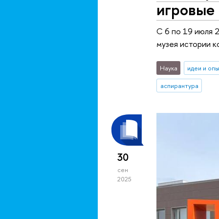
игровые 
С 6 по 19 июля 
музея истории к
Наука
идеи и оп
аспирантура
30
сен
2025