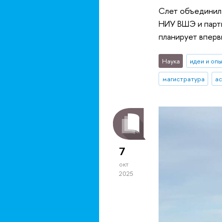
Слет объединил 
НИУ ВШЭ и партн
планирует вперв
Наука
идеи и оп
магистратура
а
7
окт
2025