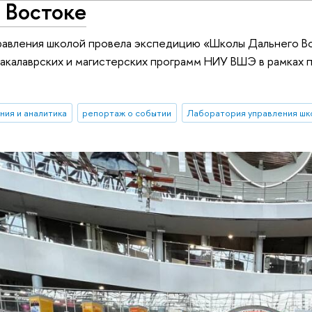
 Востоке
авления школой провела экспедицию «Школы Дальнего Воc
акалаврских и магистерских программ НИУ ВШЭ в рамках
ния и аналитика
репортаж о событии
Лаборатория управления шк