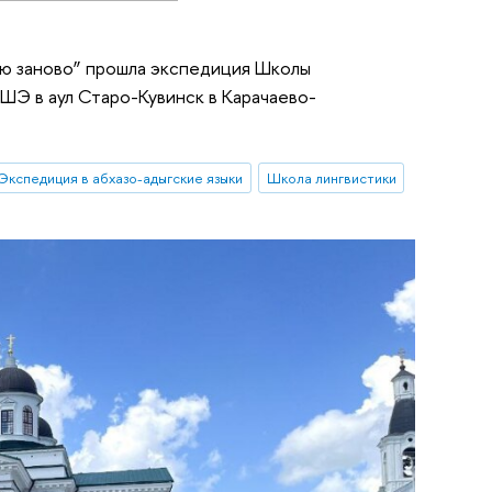
ию заново” прошла экспедиция Школы
Э в аул Старо-Кувинск в Карачаево-
Экспедиция в абхазо-адыгские языки
Школа лингвистики