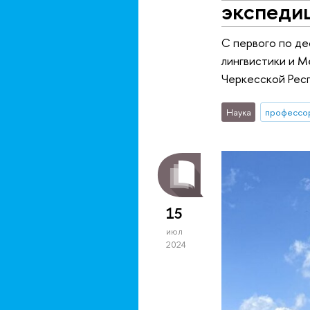
экспеди
С первого по де
лингвистики и М
Черкесской Рес
Наука
профессо
15
июл
2024