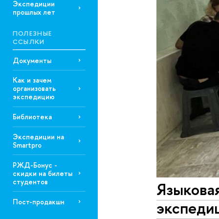
Экспедиции
прошлых лет
ПОЛЕЗНЫЕ
ССЫЛКИ
Документы
Как и зачем
организовать
экспедицию
Библиотека
Экспедиции на
Smartpro
РЖД-Бонус -
скидки на билеты
студентов
Языковая
Пост-продакшн
экспедиц