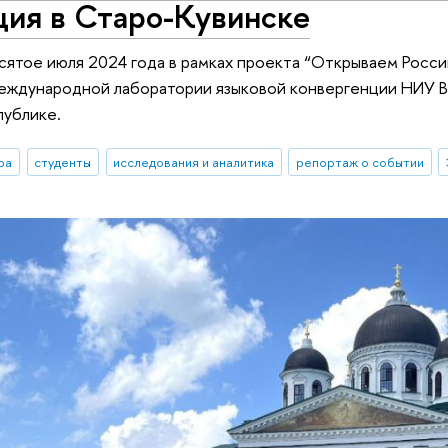
ция в Старо-Кувинске
сятое июля 2024 года в рамках проекта “Открываем Росс
еждународной лаборатории языковой конвергенции НИУ ВШ
публике.
ра
студенты
исследования и аналитика
репортаж о событии