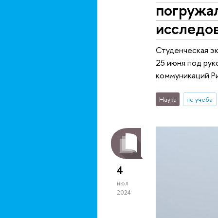
погружал
исследов
Студенческая эк
25 июня под ру
коммуникаций Р
Наука
не учеба
4
июл
2024