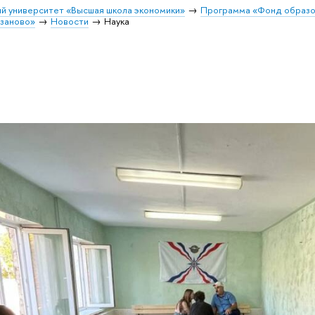
й университет «Высшая школа экономики»
Программа «Фонд образо
заново»
Новости
Наука