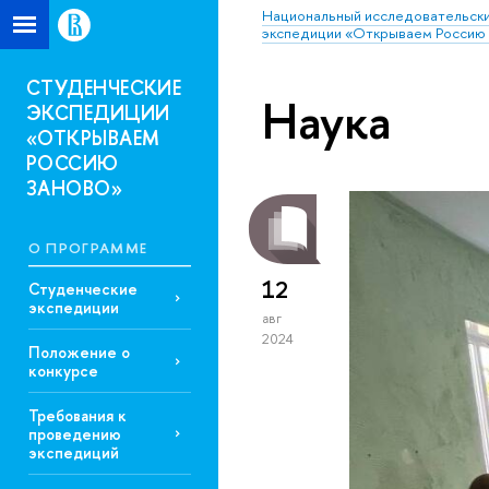
Национальный исследовательски
экспедиции «Открываем Россию 
СТУДЕНЧЕСКИЕ
Наука
ЭКСПЕДИЦИИ
«ОТКРЫВАЕМ
РОССИЮ
ЗАНОВО»
О ПРОГРАММЕ
12
Студенческие
экспедиции
авг
2024
Положение о
конкурсе
Требования к
проведению
экспедиций