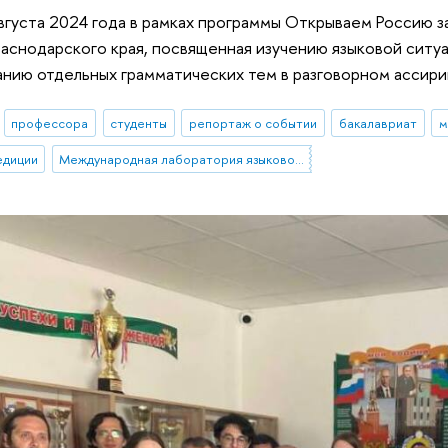
августа 2024 года в рамках программы Открываем Россию 
аснодарского края, посвященная изучению языковой ситу
нию отдельных грамматических тем в разговорном ассири
профессора
студенты
репортаж о событии
бакалавриат
м
едиции
Международная лаборатория языковой конвергенции