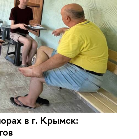
орах в г. Крымск:
тов