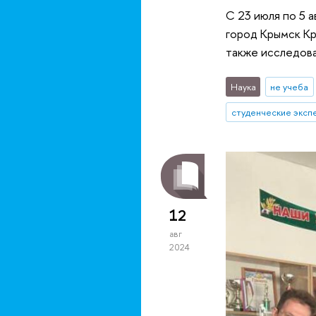
С 23 июля по 5 
город Крымск Кр
также исследова
Наука
не учеба
студенческие эксп
12
авг
2024