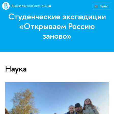
Высшая школа экономики
Меню
Студенческие экспедиции
«Открываем Россию
заново»
Наука