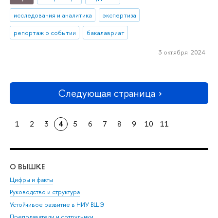
исследования и аналитика
экспертиза
репортаж о событии
бакалавриат
3 октября 2024
Следующая страница
1
2
3
4
5
6
7
8
9
10
11
О ВЫШКЕ
ОБ
Цифры и факты
Ли
Руководство и структура
Дов
Устойчивое развитие в НИУ ВШЭ
Ол
Преподаватели и сотрудники
При