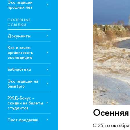
Экспедиции
прошлых лет
ПОЛЕЗНЫЕ
ССЫЛКИ
Документы
Как и зачем
организовать
экспедицию
Библиотека
Экспедиции на
Smartpro
РЖД-Бонус -
скидки на билеты
студентов
Осенняя
Пост-продакшн
С 25-го октября