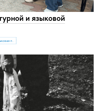
турной и языковой
Магистерская программа «Языковая политика в условиях этнокультурного разнообразия»