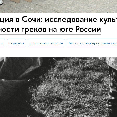
ия в Сочи: исследование куль
ости греков на юге России
ра
студенты
репортаж о событии