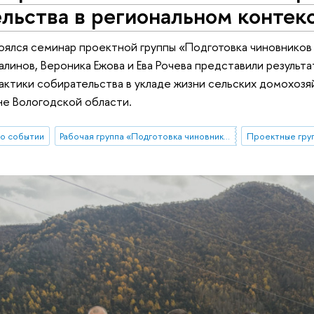
льства в региональном контек
оялся семинар проектной группы «Подготовка чиновников
Сталинов, Вероника Ежова и Ева Рочева представили резуль
ктики собирательства в укладе жизни сельских домохозяй
е Вологодской области.
о событии
Рабочая группа «Подготовка чиновников по особым поручениям»