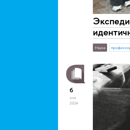
Экспедиц
идентичн
Наука
профессо
6
ноя
2024