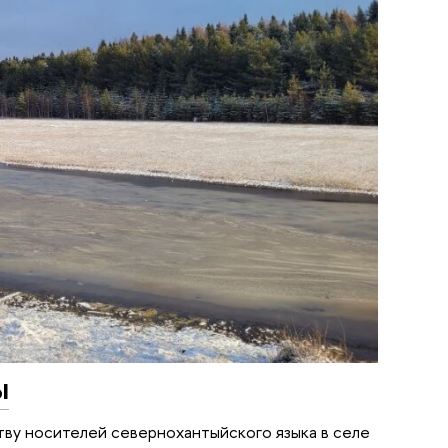
ы
тву носителей севернохантыйского языка в селе