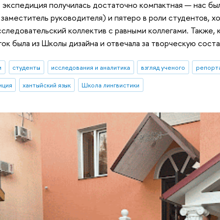
аз экспедиция получилась достаточно компактная — нас бы
 заместитель руководителя) и пятеро в роли студентов, х
следовательский коллектив с равными коллегами. Также, к
ток была из Школы дизайна и отвечала за творческую сос
и
студенты
исследования и аналитика
взгляд ученого
репорт
иция
хантыйский язык
Школа лингвистики