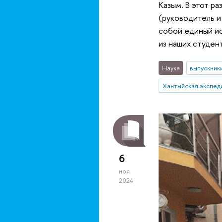
Казым. В этот р
(руководитель и
собой единый ис
из наших студен
Наука
выпускник
Хантыйская экспед
6
ноя
2024