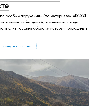
сте
 по особым поручениям (по материалам XIX-XXI
таты полевых наблюдений, полученных в ходе
ств близ торфяных болот», которая проходила в
Проектные группы факультета социальных наук