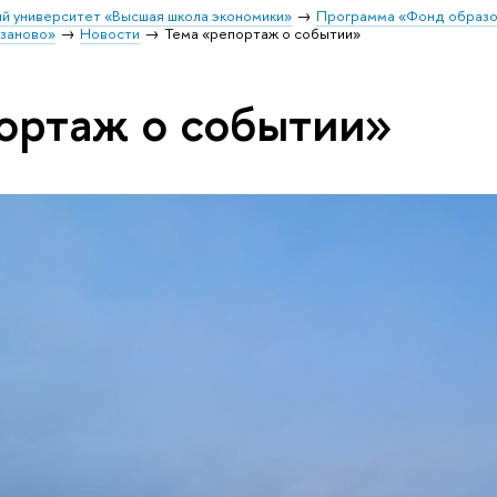
й университет «Высшая школа экономики»
Программа «Фонд образо
заново»
Новости
Тема «репортаж о событии»
ортаж о событии»