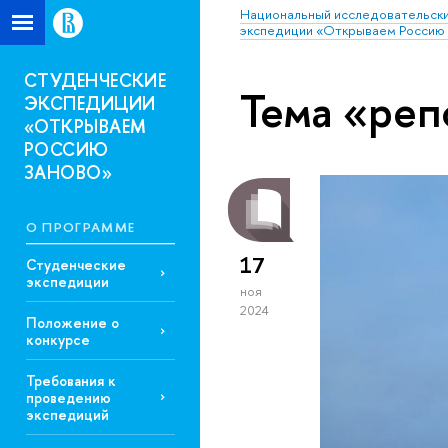
Национальный исследовательски
экспедиции «Открываем Россию 
СТУДЕНЧЕСКИЕ
Тема «реп
ЭКСПЕДИЦИИ
«ОТКРЫВАЕМ
РОССИЮ
ЗАНОВО»
О ПРОГРАММЕ
17
Студенческие
экспедиции
ноя
2024
Положение о
конкурсе
Требования к
проведению
экспедиций