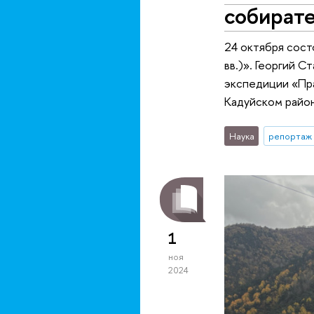
собирате
24 октября сост
вв.)». Георгий 
экспедиции «Пра
Кадуйском район
Наука
репортаж 
1
ноя
2024