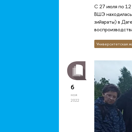
С 27 июля по 12
ВШЭ находилась 
зийараты) в Даг
воспроизводства
Университетская ж
6
ноя
2022