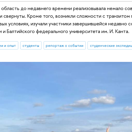
 область до недавнего времени реализовывала немало со
ни свернуты. Кроме того, возникли сложности с транзитом 
овых условиях, изучали участники завершившейся недавн
 и Балтийского федерального университета им. И. Канта.
еи и опыт
студенты
репортаж о событии
студенческие экспеди