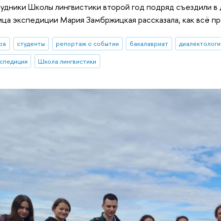
удники Школы лингвистики второй год подряд съездили в
ица экспедиции Мария Замбржицкая рассказала, как всё п
ра
студенты
репортаж о событии
бакалавриат
диалектологи
кспедиция
Школа лингвистики