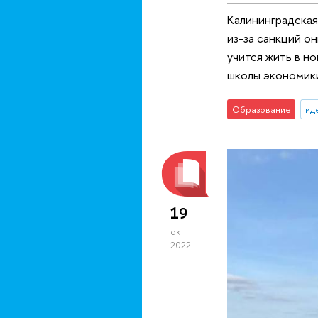
Калининградская
из-за санкций о
учится жить в н
школы экономики
Образование
ид
19
окт
2022