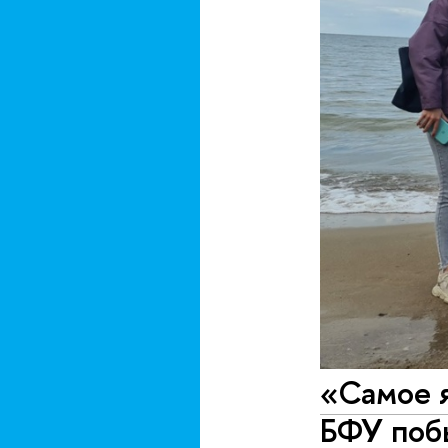
«Самое 
БФУ поб