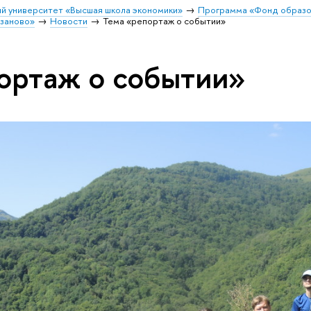
й университет «Высшая школа экономики»
Программа «Фонд образо
заново»
Новости
Тема «репортаж о событии»
ортаж о событии»