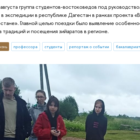
 августа группа студентов-востоковедов под руководст
в экспедиции в республике Дагестан в рамках проекта «
естане». Главной целью поездки было выявление особенно
 традиций и посещения зийаратов в регионе.
изнь
профессора
студенты
репортаж о событии
бакалавриа