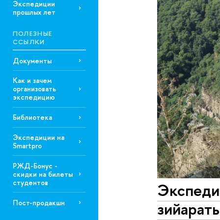
Экспедиции
прошлых лет
ПОЛЕЗНЫЕ
ССЫЛКИ
Документы
Как и зачем
организовать
экспедицию
Библиотека
Экспедиции на
Smartpro
РЖД-Бонус -
скидки на билеты
студентов
Экспеди
Пост-продакшн
зийараты