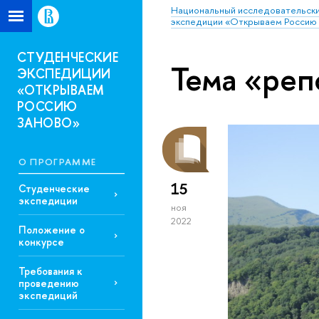
Национальный исследовательски
экспедиции «Открываем Россию 
СТУДЕНЧЕСКИЕ
Тема «реп
ЭКСПЕДИЦИИ
«ОТКРЫВАЕМ
РОССИЮ
ЗАНОВО»
О ПРОГРАММЕ
15
Студенческие
экспедиции
ноя
2022
Положение о
конкурсе
Требования к
проведению
экспедиций