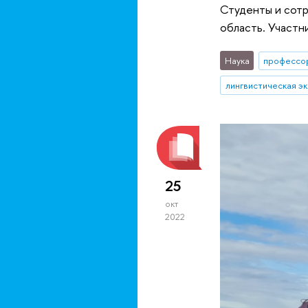
Студенты и сотр
область. Участн
Наука
профессо
лингвистическая э
25
окт
2022