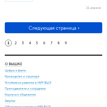
21 апреля
Следующая страница
1
2
3
4
5
6
7
8
9
О ВЫШКЕ
ОБ
Цифры и факты
Ли
Руководство и структура
Дов
Устойчивое развитие в НИУ ВШЭ
Ол
Преподаватели и сотрудники
При
Корпуса и общежития
Вы
Закупки
При
Обращения граждан в НИУ ВШЭ
Ас