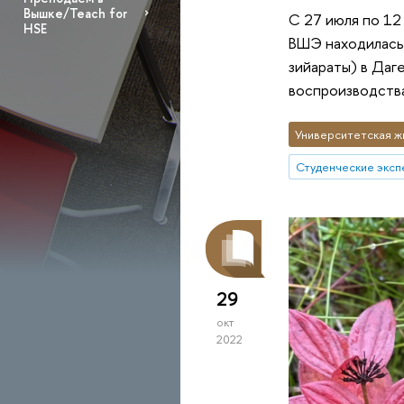
Вышке/Teach for
С 27 июля по 12
HSE
ВШЭ находилась 
зийараты) в Даг
воспроизводства
Университетская ж
29
окт
2022