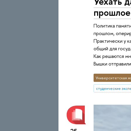
Уехать д
прошлое
Политика памяти
прошлом, оперир
Практически у к
общий для госуд
Как решаются м
Вышки отправили
Университетская ж
студенческие эксп