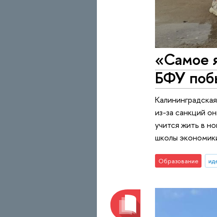
«Самое 
БФУ поб
Калининградская
из-за санкций о
учится жить в н
школы экономики
Образование
ид