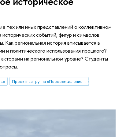
ное историческое
ние тех или иных представлений о коллективном
 исторических событий, фигур и символов.
. Как региональная история вписывается в
ии и политического использования прошлого?
 акторами на региональном уровне? Студенты
вопросы.
ово
Проектная группа «Переосмысление опыта 90-х в политики памяти современной России»