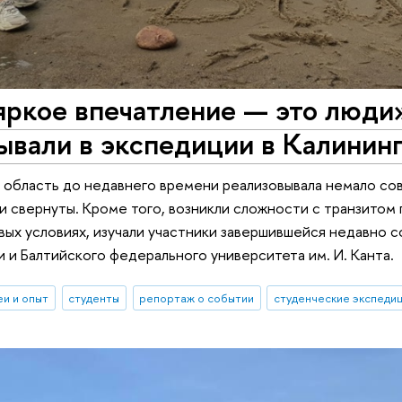
яркое впечатление — это люди
ывали в экспедиции в Калинин
 область до недавнего времени реализовывала немало со
ни свернуты. Кроме того, возникли сложности с транзитом 
овых условиях, изучали участники завершившейся недавн
 и Балтийского федерального университета им. И. Канта.
еи и опыт
студенты
репортаж о событии
студенческие экспеди