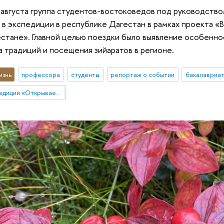
 августа группа студентов-востоковедов под руководст
в экспедиции в республике Дагестан в рамках проекта «
естане». Главной целью поездки было выявление особенно
 традиций и посещения зийаратов в регионе.
изнь
профессора
студенты
репортаж о событии
бакалавриа
Студенческие экспедиции «Открываем Россию заново»