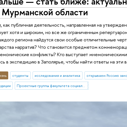
альше — стать ближе: актуаль
 Мурманской области
, как публичная деятельность, направленная на утвержде
ует хотя и широким, но все же ограниченным репертуаром
аждого региона найдутся свои особые отличительные черты
арства нарратив? Что становится предметом коммеморац
немонические конфликты? Кто выступает мнемоническими
сь в экспедицию в Заполярье, чтобы найти ответы на эти 
изнь
студенты
исследования и аналитика
открываем Россию зан
едиции
Проектные группы факультета социальных наук