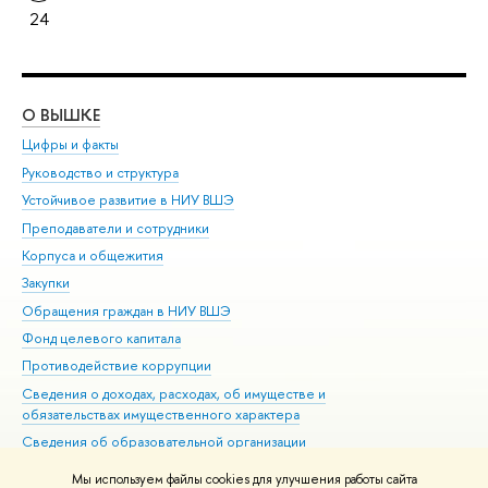
24
О ВЫШКЕ
ОБ
Цифры и факты
Ли
Руководство и структура
Дов
Устойчивое развитие в НИУ ВШЭ
Ол
Преподаватели и сотрудники
При
Корпуса и общежития
Вы
Закупки
При
Обращения граждан в НИУ ВШЭ
Ас
Фонд целевого капитала
До
Противодействие коррупции
Цен
Сведения о доходах, расходах, об имуществе и
Би
обязательствах имущественного характера
Об
Сведения об образовательной организации
Обр
Людям с ограниченными возможностями здоровья
Мы используем файлы cookies для улучшения работы сайта