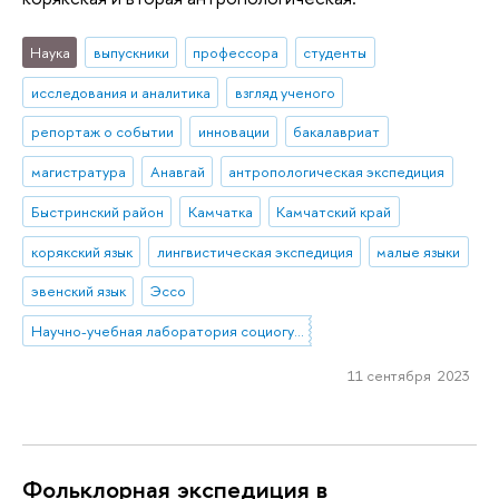
Наука
выпускники
профессора
студенты
исследования и аналитика
взгляд ученого
репортаж о событии
инновации
бакалавриат
магистратура
Анавгай
антропологическая экспедиция
Быстринский район
Камчатка
Камчатский край
корякский язык
лингвистическая экспедиция
малые языки
эвенский язык
Эссо
Научно-учебная лаборатория социогуманитарных исследований Севера и Арктики
11 сентября 2023
Фольклорная экспедиция в