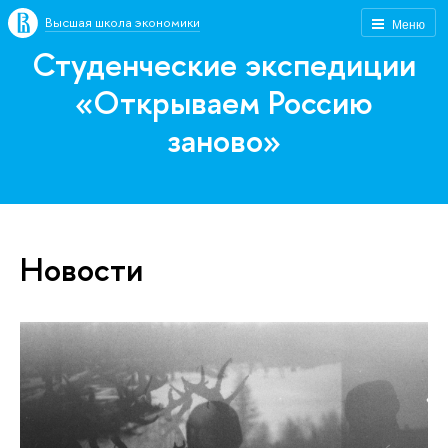
Высшая школа экономики
Меню
Студенческие экспедиции
«Открываем Россию
заново»
Новости