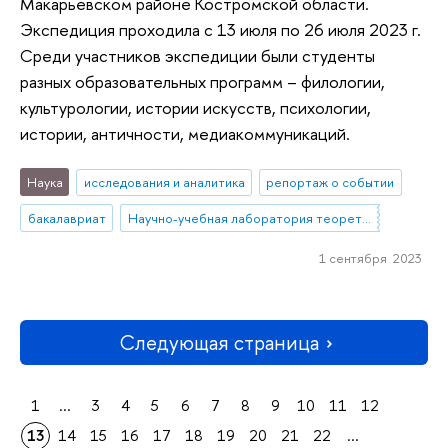
Макарьевском районе Костромской области.
Экспедиция проходила с 13 июля по 26 июля 2023 г.
Среди участников экспедиции были студенты
разных образовательных программ – филологии,
культурологии, истории искусств, психологии,
истории, античности, медиакоммуникаций.
Наука
исследования и аналитика
репортаж о событии
бакалавриат
Научно-учебная лаборатория теоретической и полевой фольклористики
1 сентября 2023
Следующая страница
1
...
3
4
5
6
7
8
9
10
11
12
13
14
15
16
17
18
19
20
21
22
...